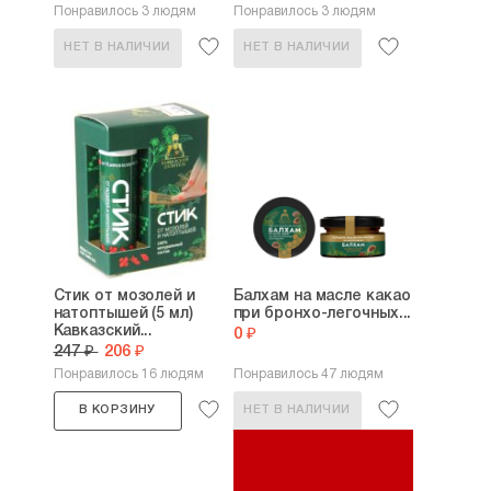
Понравилось 3 людям
Понравилось 3 людям
НЕТ В НАЛИЧИИ
НЕТ В НАЛИЧИИ
Стик от мозолей и
Балхам на масле какао
натоптышей (5 мл)
при бронхо-легочных...
Кавказский...
0 ₽
247 ₽
206 ₽
Понравилось 16 людям
Понравилось 47 людям
В КОРЗИНУ
НЕТ В НАЛИЧИИ