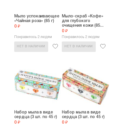
Мыло успокаивающее
Мыло-скраб «Кофе»
«Чайная роза» (85 г)
для глубокого
очищения кожи (85...
0 ₽
0 ₽
Понравилось 2 людям
Понравилось 2 людям
НЕТ В НАЛИЧИИ
НЕТ В НАЛИЧИИ
Набор мыла в виде
Набор мыла в виде
сердца (3 шт. по 45 г)
сердца (3 шт. по 45 г)
0 ₽
0 ₽