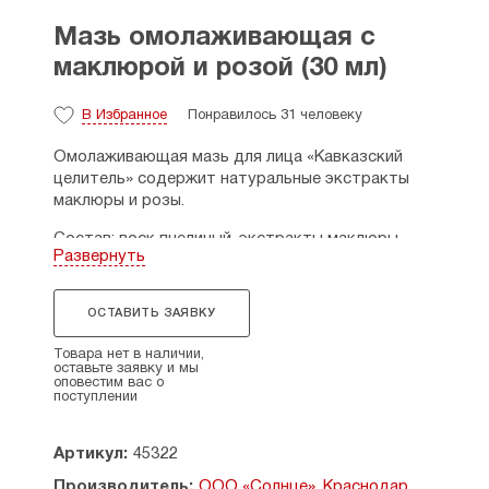
Мазь омолаживающая с
маклюрой и розой (30 мл)
В Избранное
Понравилось 31 человеку
Омолаживающая мазь для лица «Кавказский
целитель» содержит натуральные экстракты
маклюры и розы.
Состав: воск пчелиный, экстракты маклюры,
Развернуть
бутонов чайной розы, масло виноградных
косточек, коллаген, масла зародышей пшеницы,
абрикосовой косточки, чёрного тмина, персика,
ОСТАВИТЬ ЗАЯВКУ
лецитин, Д-пантенол, протеин конопли,
гиалуроновая кислота, витамин E, витамин С,
Товара нет в наличии,
мёд кавказский.
оставьте заявку и мы
оповестим вас о
поступлении
Способ применения: небольшое количество мази
разогреть в ладонях и нанести на очищенную
кожу лица и шеи. Использовать 1-2 раза в день.
Артикул:
45322
Производитель:
ООО «Солнце», Краснодар