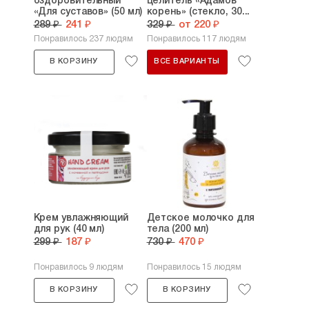
оздоровительный
целитель «Адамов
«Для суставов» (50 мл)
корень» (стекло, 30...
289 ₽
241 ₽
329 ₽
от 220 ₽
Понравилось 237 людям
Понравилось 117 людям
В КОРЗИНУ
ВСЕ ВАРИАНТЫ
Крем увлажняющий
Детское молочко для
для рук (40 мл)
тела (200 мл)
299 ₽
187 ₽
730 ₽
470 ₽
Понравилось 9 людям
Понравилось 15 людям
В КОРЗИНУ
В КОРЗИНУ