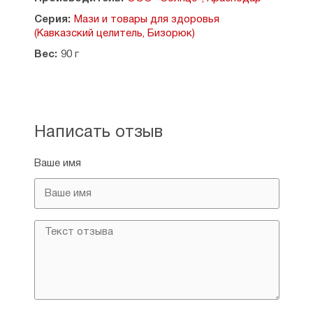
Противопоказания: индивидуальная
непереносимость компонентов.
Серия:
Мази и товары для здоровья
(Кавказский целитель, Бизорюк)
Срок годности: 24 месяца.
Вес:
90 г
Написать отзыв
Ваше имя