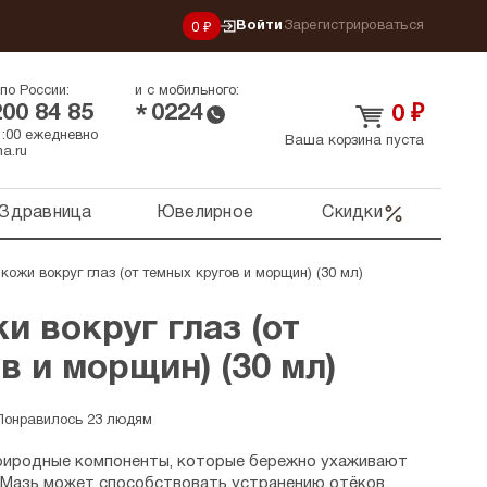
Войти
Зарегистрироваться
0 ₽
по России:
и с мобильного:
200 84 85
0224
*
0
₽
21:00 ежедневно
Ваша корзина пуста
a.ru
Здравница
Ювелирное
Скидки
кожи вокруг глаз (от темных кругов и морщин) (30 мл)
и вокруг глаз (от
в и морщин) (30 мл)
Понравилось 23 людям
риродные компоненты, которые бережно ухаживают
. Мазь может способствовать устранению отёков,