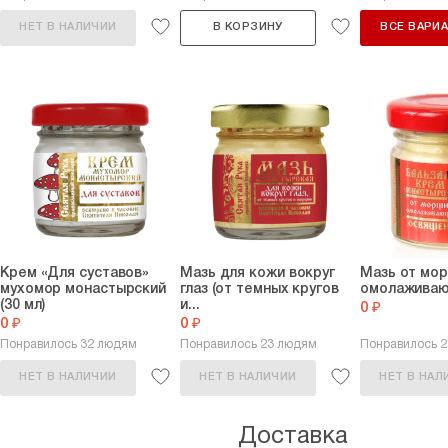
НЕТ В НАЛИЧИИ
В КОРЗИНУ
ВСЕ ВАРИ
Крем «Для суставов»
Мазь для кожи вокруг
Мазь от мор
мухомор монастырский
глаз (от темных кругов
омолаживающ
(30 мл)
и...
0 ₽
0 ₽
0 ₽
Понравилось 32 людям
Понравилось 23 людям
Понравилось 2
НЕТ В НАЛИЧИИ
НЕТ В НАЛИЧИИ
НЕТ В НАЛ
Доставка