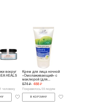
жи вокруг
Крем для лица ночной
 SEA HEALS
«Омолаживающий» с
маклюрой (для...
574 ₽
488 ₽
1 человеку
Понравилось 59 людям
НУ
В КОРЗИНУ