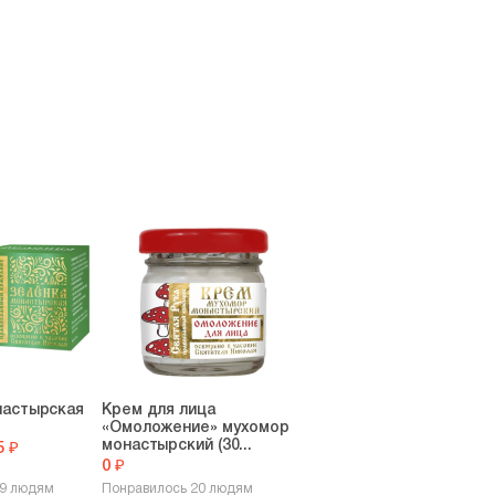
настырская
Крем для лица
«Омоложение» мухомор
монастырский (30...
5 ₽
0 ₽
19 людям
Понравилось 20 людям