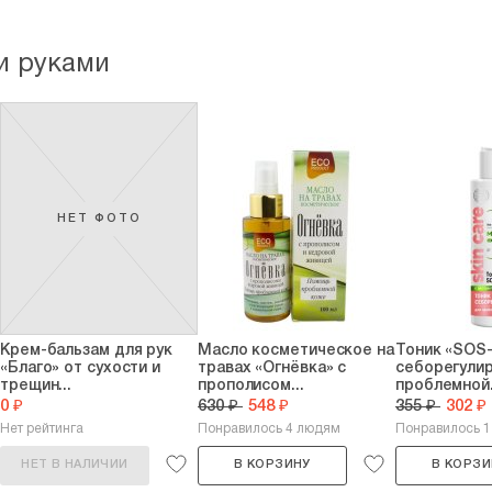
и руками
НЕТ ФОТО
Крем-бальзам для рук
Масло косметическое на
Тоник «SOS
«Благо» от сухости и
травах «Огнёвка» с
себорегули
трещин...
прополисом...
проблемной.
0 ₽
630 ₽
548 ₽
355 ₽
302 ₽
Нет рейтинга
Понравилось 4 людям
Понравилось 1
НЕТ В НАЛИЧИИ
В КОРЗИНУ
В КОРЗИ