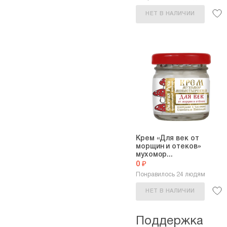
НЕТ В НАЛИЧИИ
Крем «Для век от
морщин и отеков»
мухомор...
0 ₽
Понравилось 24 людям
НЕТ В НАЛИЧИИ
Поддержка