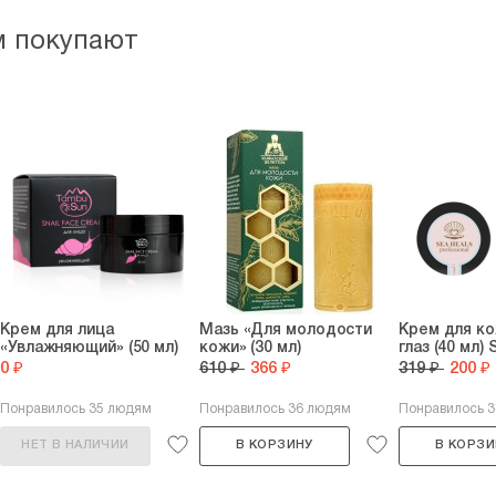
м покупают
Крем для лица
Мазь «Для молодости
Крем для ко
«Увлажняющий» (50 мл)
кожи» (30 мл)
глаз (40 мл)
0 ₽
610 ₽
366 ₽
319 ₽
200 ₽
Понравилось 35 людям
Понравилось 36 людям
Понравилось 3
НЕТ В НАЛИЧИИ
В КОРЗИНУ
В КОРЗИ