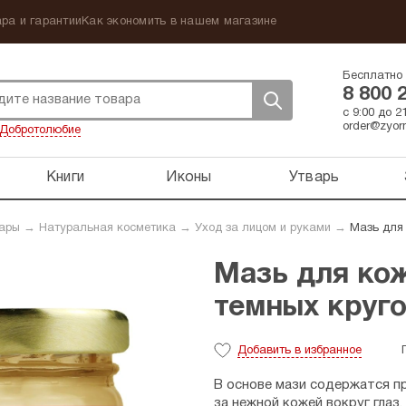
ра и гарантии
Как экономить в нашем магазине
Бесплатно 
8 800 
с 9:00 до 
order@zyorn
Добротолюбие
Книги
Иконы
Утварь
вары
→
Натуральная косметика
→
Уход за лицом и руками
→
Мазь для 
Мазь для кож
темных круго
Добавить
в избранное
В основе мази содержатся п
за нежной кожей вокруг глаз