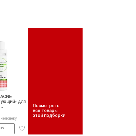
-ACNE
рующий» для
Посмотреть
..
все товары
этой подборки
 человеку
НУ