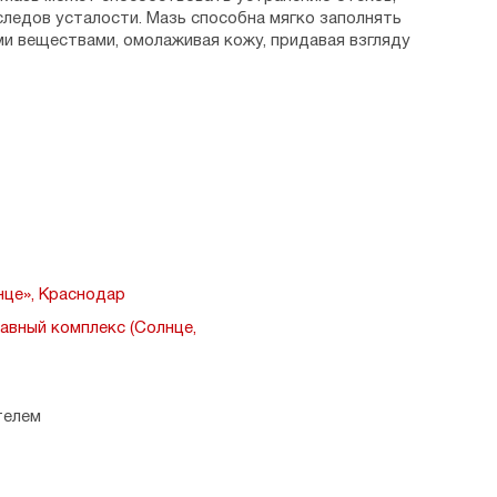
следов усталости. Мазь способна мягко заполнять
и веществами, омолаживая кожу, придавая взгляду
масла жожоба, персика, миндаля, касторовое масло,
е масло, масло какао.
ь похлопывающими движениями в области вокруг глаз
ь, не массировать.
альная непереносимость компонентов.
це», Краснодар
нения. Не является лекарственным средством.
авный комплекс (Солнце,
ля Николая Чудотворца в православном комплексе
телем