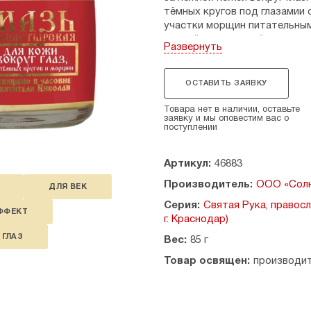
тёмных кругов под глазамии 
участки морщин питательным
свежий и ухоженный вид.
Развернуть
Состав: воск пчелиный, мёд, 
масло шиповника, облепихово
ОСТАВИТЬ ЗАЯВКУ
Способ применения: наносит
Товара нет в наличии, оставьте
кончиками пальцев. Не втират
заявку и мы оповестим вас о
поступлении
Противопоказания: индивиду
Артикул:
46883
Объем: 30 мл.
Производитель:
ООО «Солн
ДЛЯ ВЕК
Только для наружного приме
Серия:
Святая Рука, правосл
ФФЕКТ
Освящено в часовне Святите
г. Краснодар)
«Святая рука».
 ГЛАЗ
Вес:
85 г
Срок годности: 24 месяца.
Товар освящен:
производи