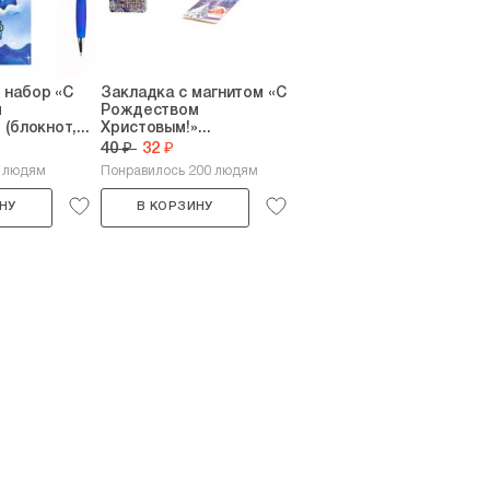
 набор «С
Закладка с магнитом «С
м
Рождеством
(блокнот,...
Христовым!»...
40 ₽
32 ₽
5 людям
Понравилось 200 людям
НУ
В КОРЗИНУ