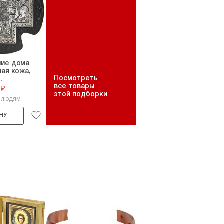
ние дома
ная кожа,
Посмотреть
.
все товары
 ₽
этой подборки
4 людям
НУ