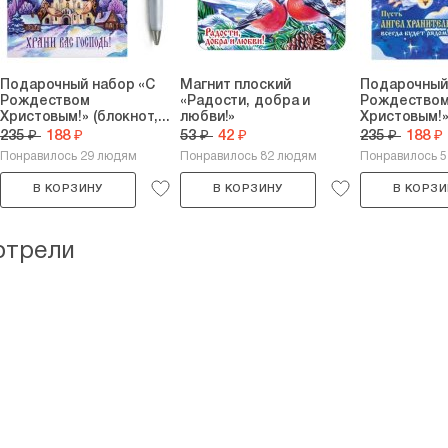
Подарочный набор «С
Магнит плоский
Подарочный
Рождеством
«Радости, добра и
Рождество
Христовым!» (блокнот,...
любви!»
Христовым!» 
235 ₽
188 ₽
53 ₽
42 ₽
235 ₽
188 ₽
Понравилось 29 людям
Понравилось 82 людям
Понравилось 
В КОРЗИНУ
В КОРЗИНУ
В КОРЗИ
отрели