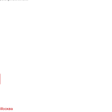
ия.
 Москва