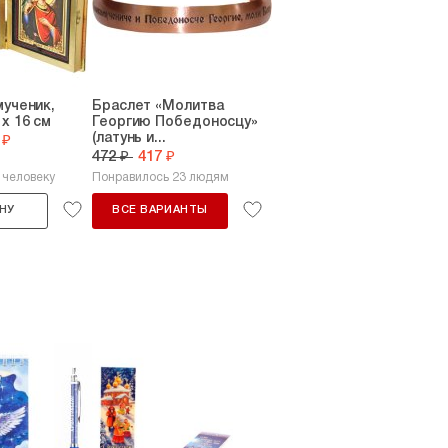
мученик,
Браслет «Молитва
х 16 см
Георгию Победоносцу»
(латунь и...
 ₽
472 ₽
417 ₽
 человеку
Понравилось 23 людям
НУ
ВСЕ ВАРИАНТЫ