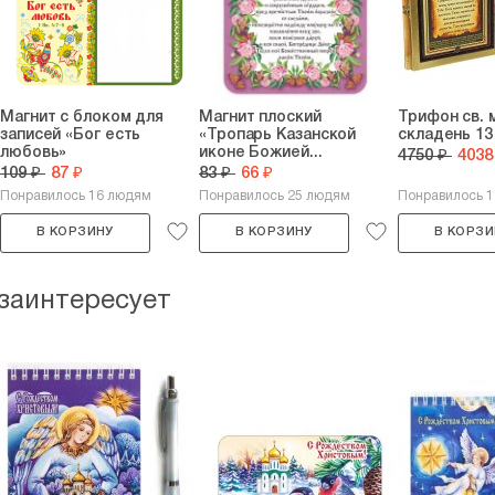
Магнит с блоком для
Магнит плоский
Трифон св. 
записей «Бог есть
«Тропарь Казанской
складень 13 
любовь»
иконе Божией...
4750 ₽
4038
109 ₽
87 ₽
83 ₽
66 ₽
Понравилось 16 людям
Понравилось 25 людям
Понравилось 1
В КОРЗИНУ
В КОРЗИНУ
В КОРЗИ
 заинтересует