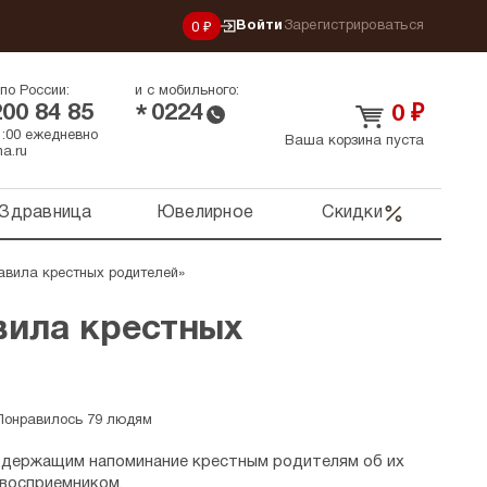
Войти
Зарегистрироваться
0 ₽
по России:
и с мобильного:
200 84 85
0224
*
0
₽
21:00 ежедневно
Ваша корзина пуста
a.ru
Здравница
Ювелирное
Скидки
авила крестных родителей»
вила крестных
Понравилось 79 людям
содержащим напоминание крестным родителям об их
 восприемником.