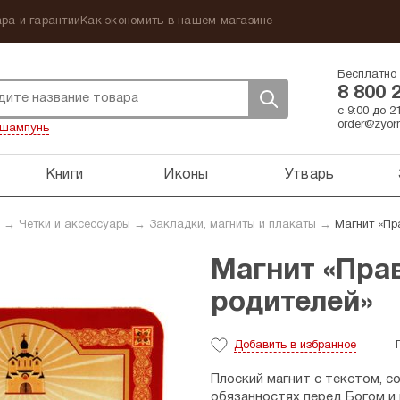
ра и гарантии
Как экономить в нашем магазине
Бесплатно 
8 800 
с 9:00 до 
order@zyorn
шампунь
Книги
Иконы
Утварь
→
Четки и аксессуары
→
Закладки, магниты и плакаты
→
Магнит «Пр
Магнит «Пра
родителей»
Добавить
в избранное
Плоский магнит с текстом, 
обязанностях перед Богом и