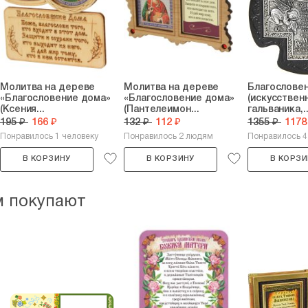
Молитва на дереве
Молитва на дереве
Благослове
«Благословение дома»
«Благословение дома»
(искусствен
(Ксения...
(Пантелеимон...
гальваника,..
195 ₽
166 ₽
132 ₽
112 ₽
1355 ₽
1178
Понравилось 1 человеку
Понравилось 2 людям
Понравилось 
В КОРЗИНУ
В КОРЗИНУ
В КОРЗИ
м покупают