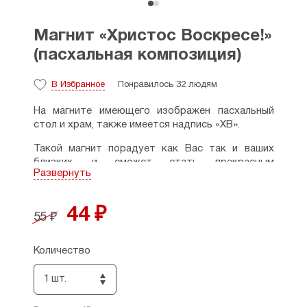
Магнит «Христос Воскресе!»
(пасхальная композиция)
В Избранное
Понравилось 32 людям
На магните имеющего изображен пасхальный
стол и храм, также имеется надпись «ХВ».
Такой магнит порадует как Вас так и ваших
близких, и сможет стать прекрасным
Развернуть
дополнением к пасхальному подарку.
Размеры:диаметр - 5,5 см.
44 ₽
55 ₽
Страна производитель: Россия.
Количество
1 шт.