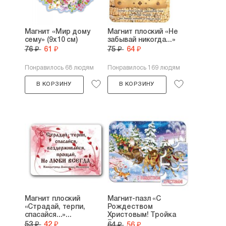
Магнит «Мир дому
Магнит плоский «Не
сему» (9х10 см)
забывай никогда...»
76 ₽
61 ₽
75 ₽
64 ₽
Понравилось 68 людям
Понравилось 169 людям
В КОРЗИНУ
В КОРЗИНУ
Магнит плоский
Магнит-пазл «С
«Страдай, терпи,
Рождеством
спасайся...»...
Христовым! Тройка
Ель в...
53 ₽
42 ₽
64 ₽
56 ₽