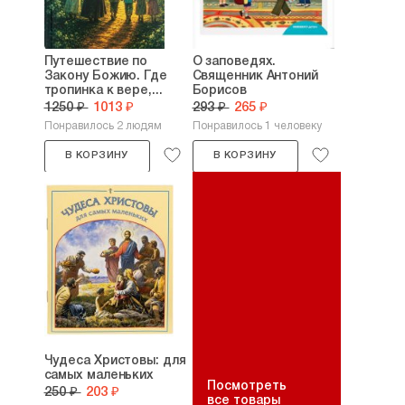
Путешествие по
О заповедях.
Закону Божию. Где
Священник Антоний
тропинка к вере,...
Борисов
1250 ₽
1013 ₽
293 ₽
265 ₽
Понравилось 2 людям
Понравилось 1 человеку
В КОРЗИНУ
В КОРЗИНУ
Чудеса Христовы: для
самых маленьких
Посмотреть
250 ₽
203 ₽
все товары