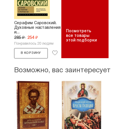
Серафим Саровский.
Духовные наставления
Посмотреть
и...
все товары
285 ₽
254 ₽
этой подборки
Понравилось 20 людям
В КОРЗИНУ
Возможно, вас заинтересует