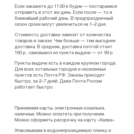
преподобный не хотел вставать во главе
Если закажете до 11:00 в будни — постараемся
обители, но братья упросили его.
отправить в этот же день. Если после — то в
Монастырь стал именоваться по-
ближайший рабочий день. В предпраздничный
новому — во имя святой великомученицы
сезон сроки могут увеличиться на 1–2 дня.
Екатерины. Авва Иоанн руководил
Стоимость доставки зависит от количества
обителью в течение пяти лет, в конце
товаров в заказе. Чем больше — тем выгоднее
жизни у него обнаружился дар
доставка. В среднем, доставка почтой стоит
прозорливости, также есть сведения
160 р., самовывоз из пункта выдачи — от 99 р.
о совершении по его молитвам чудес.
По имеющимся сведениям, преподобный
Пункты выдачи есть в каждом крупном городе.
Иоанн Лествичник отошёл ко Господу
Для всех остальных городов и населенных
в восьмидесятилетнем возрасте, день его
пунктов есть Почта РФ. Заказы приходят
кончины — 30 марта стал отмечаться как
быстро, за 2–7 дней. Даже Почта России
день его памяти наряду с четвёртой
работает быстро.
великопостной седмицей.
Необходимо сказать, как появилась
Лествица, благодаря которой мы и знаем
Принимаем карты, электронные кошельки,
этого великого подвижника. Этот труд
наличные. Можно оплатить при получении.
он создал по просьбе игумена Раифского
Можно оформить рассрочку на карту «Халва».
монастыря, который считал преподобного
Иоанна человеком высоких духовных
Упаковываем в водонепроницаемую пленку и