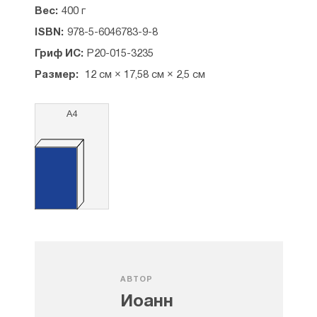
Вес:
400 г
ISBN:
978-5-6046783-9-8
Гриф ИС:
Р20-015-3235
Размер:
12 см × 17,58 см × 2,5 см
А4
АВТОР
Иоанн