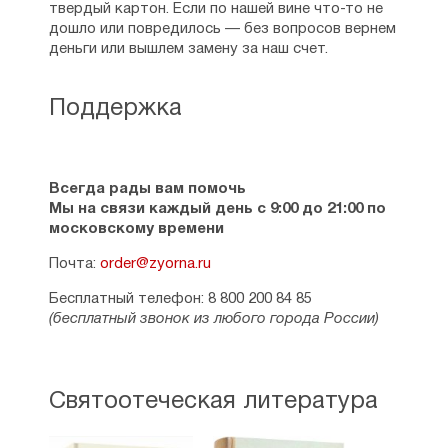
дарований, тот сначала хотел отказаться,
твердый картон. Если по нашей вине что-то не
считая себя недостойным, но потом
дошло или повредилось — без вопросов вернем
приступил к работе. «Лествица»
деньги или вышлем замену за наш счет.
представляет собой 30 ступеней
(степеней), ведущих на небо, она
показывает, как можно достигнуть
Поддержка
вечного блаженства, какие усилия надо
прилагать, чтобы жить по воле Божией,
исполняя заповеди.
Всегда рады вам помочь
См. также:
Аскетика
,
Святоотеческая
Мы на связи каждый день с 9:00 до 21:00 по
литература
,
10 православных книг, которые
московскому времени
должен прочитать каждый
Почта:
order@zyorna.ru
Бесплатный телефон: 8 800 200 84 85
(бесплатный звонок из любого города России)
Святоотеческая литература