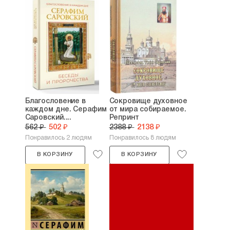
Благословение в
Сокровище духовное
каждом дне. Серафим
от мира собираемое.
Саровский....
Репринт
562 ₽
502 ₽
2388 ₽
2138 ₽
Понравилось 2 людям
Понравилось 8 людям
В КОРЗИНУ
В КОРЗИНУ