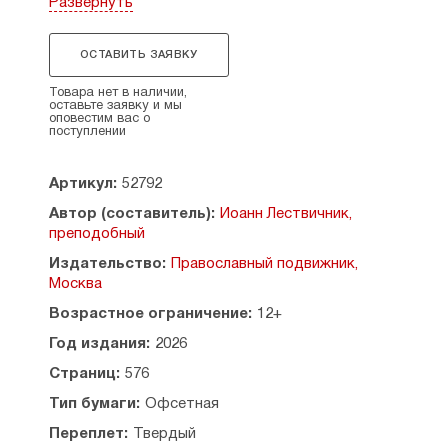
Развернуть
мирянину», который не выходил в свет более 150
лет.
ОСТАВИТЬ ЗАЯВКУ
Рекомендовано к публикации Издательским
советом Русской Православной Церкви.
Товара нет в наличии,
оставьте заявку и мы
оповестим вас о
поступлении
Артикул:
52792
Автор (составитель):
Иоанн Лествичник,
преподобный
Издательство:
Православный подвижник,
Москва
Возрастное ограничение:
12+
Год издания:
2026
Страниц:
576
Тип бумаги:
Офсетная
Переплет:
Твердый