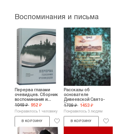
национальности во время спора
потраченного времени, потому что митрополит
о творчестве Есенина, которого они
Симон был ярким представителем высшего
оскорбляли нецензурными словами.
Воспоминания и письма
духовенства, отдавшим полностью себя своему
пастырскому служению, ведь неслучайно его
В 1990 г. при непосредственном участии
глубоко уважал патриарх Алексий Второй.
поэта Анатолия Сенина в издательстве
Оценка книги 9/10.
«Молодая гвардия» вышел первый сборник
Рейтинг:
2
стихотворений Игоря Евсина «Рязанская
излучина моя». Сенин написал теплое
предисловие к сборнику.
25 июня 1991 г. Евсин закончил
Литературный институт.
В течение 1993 г. в Рязани вышло два
сборника стихотворений Игоря Евсина —
Перерва глазами
Рассказы об
«Лесовик» (февраль 1993) и «Стихи»
очевидцев. Сборник
основателе
воспоминания и...
Дивеевской Свято-
(январь 1993). В 1994 г. в газете Союза
Троицкой...
1049 ₽
952 ₽
1709 ₽
1453 ₽
писателей России «Литературная Россия»
Понравилось 1 человеку
Понравилось 3 людям
вышла большая подборка его
стихотворений.
В КОРЗИНУ
В КОРЗИНУ
В
90-е
годы, когда после распада СССР