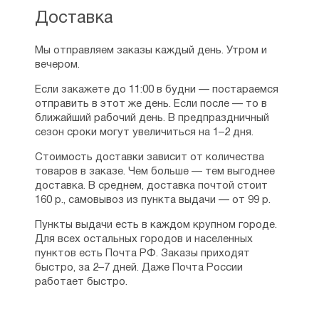
был демобилизован и прибыл в Рязань.
выдающиеся годы его жизни прошли именно на
Доставка
После отпуска работал художником
Рязанщине. Честно говоря, ожидал очередной
в Сельскохозяйственном институте,
скучной и унылой книги о представителе
Мы отправляем заказы каждый день. Утром и
потом в автоколонне 1131. Продолжал
высшего духовенства, а в итоге прочитал
вечером.
писать стихи. Посещал литобъединение
увлекательное повествование о жизни
«Рязанские родники», которые тогда вел
выдающегося пастыря своего времени.
Если закажете до 11:00 в будни — постараемся
поэт, член Союза Писателей СССР
Связываю я это, прежде всего, с тем, что
отправить в этот же день. Если после — то в
Анатолий Сенин. Именно Сенин стал для
Владыка Симон был самым настоящим старцем,
ближайший рабочий день. В предпраздничный
Игоря Евсина первым настоящим учителем
поэтому в его жизни было много моментов,
сезон сроки могут увеличиться на 1–2 дня.
грамотного стихосложения
характерных для старчества, что и отображено
и сориентировал его на поэзию так
в книге, а также стоит заметить, что Игорь
Стоимость доставки зависит от количества
называемых «деревенщиков» — Николая
Евсин был лично знаком с митрополитом, а книги
товаров в заказе. Чем больше — тем выгоднее
Рубцова, Николая Тряпкина, Анатолия
о тех людях, которых ты хорошо знаешь, всегда
доставка. В среднем, доставка почтой стоит
Передреева и других. Сенин выделил
получаются более искренними и душевными.
160 р., самовывоз из пункта выдачи — от 99 р.
Евсина среди других членов
Пусть не вводит вас в заблуждение объем этой
литобъединения и имел о нем особое
книги: если увеличить шрифт до
Пункты выдачи есть в каждом крупном городе.
попечение. Благодаря личному участию
среднестатистического, то книга будет иметь
Для всех остальных городов и населенных
Сенина в областной газете «Рязанский
средний объем, поэтому жизнеописание
пунктов есть Почта РФ. Заказы приходят
комсомолец» стали регулярно
Владыки Симона получилось довольно таки
быстро, за 2–7 дней. Даже Почта России
публиковаться стихи Евсина. Кроме
подробным и содержательным. Естественно, как
работает быстро.
литобъединения «Рязанские родники»
минимум половина жизнеописания Владыки
Игорь Евсин посещал и литобъединение
посвящено его пребыванию в Рязанской