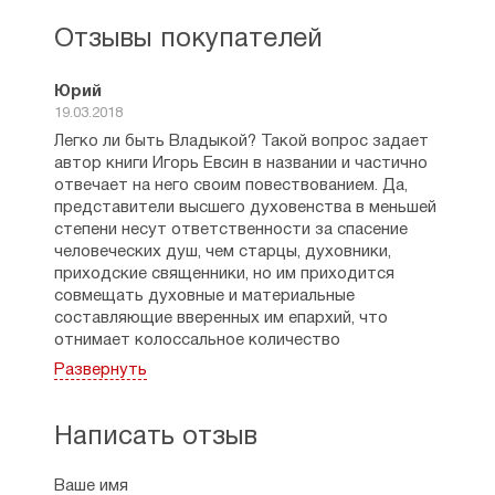
Евсина, мать — Евсина (в девичестве
Романова) Анна Михайловна из семьи
Отзывы покупателей
деревенской интеллигенции. В ее роду,
согласно семейному преданию, были
сельские учителя.
Юрий
19.03.2018
С 1969 г. по 1970 г. учился в Иванковской
Легко ли быть Владыкой? Такой вопрос задает
начальной школе. С 1970 г. по 1976 г.
автор книги Игорь Евсин в названии и частично
в Ветчанской восьмилетней школе.
отвечает на него своим повествованием. Да,
представители высшего духовенства в меньшей
С детства имел склонности к рисованию.
степени несут ответственности за спасение
В 11 лет послал свои рисунки на первый
человеческих душ, чем старцы, духовники,
канал Центрального телевидения СССР
приходские священники, но им приходится
в детскую передачу «Выставка Буратино».
совмещать духовные и материальные
Рисунки были показаны с самыми
составляющие вверенных им епархий, что
благожелательными комментариями.
отнимает колоссальное количество
В семье и школе решили, что юный
эмоциональный, духовных и физических сил. В
художник должен непременно поступить
Развернуть
истории Русской Православной Церкви было
в рязанское художественное училище.
много нерадивых Владык, но еще больше было
После восьми классов отец привез Игоря
тех людей, которые стали ярким примером для
Написать отзыв
Евсина в Рязань и сдал его рисунки
последующих поколений того, как надо с полной
в приемную комиссию художественного
ответственностью и любовью нести
училища на творческий конкурс, который
Ваше имя