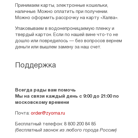
«Рязания», кторое вели последовательно
епархии, освещены те достижения и трудности,
Принимаем карты, электронные кошельки,
члены союза писателей СССР Борис
с которыми встретился митрополит на
наличные. Можно оплатить при получении.
Жаворонков и Борис Шишаев. Последний
Рязанской земле и с честью их преодолел, хотя
Можно оформить рассрочку на карту «Халва».
очень хорошо относился к творчеству
стоит признать, что и предыдущий период его
Евсина и написал ему рекомендацию для
жизни описан достойно, особенно его
Упаковываем в водонепроницаемую пленку и
предоставления в приемную комиссию
пребывание в Троице-Сергиевой Лавре, где
твердый картон. Если по нашей вине что-то не
Литературного института им. Горького.
Владыка был преподавателем в духовной
дошло или повредилось — без вопросов вернем
Академии. Хоть и вкратце, но описаны его
деньги или вышлем замену за наш счет.
В 1985 г. Игорь Евсин, успешно пройдя
взаимоотношения с православными старцами,
творческий конкурс в Литинститут,
которые в то время также служили в обители
составлявший 100 человек на место, сдал
преподобного Сергия, а, главное, показано, как
Поддержка
вступительные экзамены и поступил
повлияло общение с благодатными старцами на
на заочное обучение. Учился
душевное устроение митрополита Симона. В
на факультете поэзии в семинаре
целом, в книге описан не только жизненный путь
поэта-фронтовика
Николая Старшинова.
Симона Новикова, но и дух того времени,
Всегда рады вам помочь
Во время сессии жил в общежитии
препятствия советских руководителей и
Мы на связи каждый день с 9:00 до 21:00 по
в комнате, в которой в свое время жил
уполномоченных по делам религии, с которыми
московскому времени
знаменитый поэт Николай Рубцов. Его
сталкивался Владыка, что в корне показывает
кровать находилась на том же месте, где
подвиг этого человека как пастыря, и как
Почта:
order@zyorna.ru
была и кровать Рубцова. И так же как
руководителя Рязанской епархии.
Рубцов был отчислен из этого общежития.
Бесплатный телефон: 8 800 200 84 85
Причиной отчисления Евсина стала его
(бесплатный звонок из любого города России)
Я не знал, кто такой Владыка Симон до
драка со студентами еврейской
прочтения этой книги, а, прочитав, не пожалел