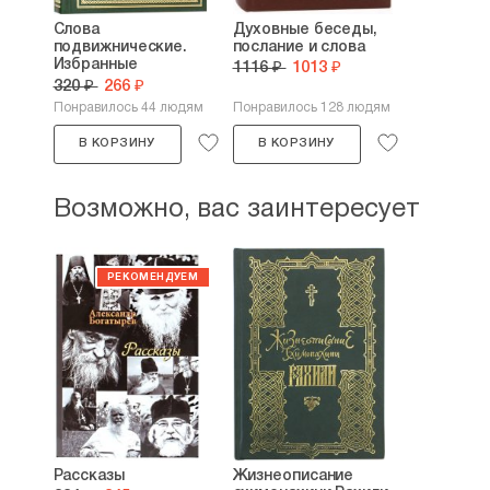
Вышенского».
Слова
Духовные беседы,
подвижнические.
послание и слова
В 2006 г., Игорь Евсин стал лауреатом
Избранные
1116 ₽
1013 ₽
творческого конкурса на грант
наставления
320 ₽
266 ₽
губернатора Рязанской области.
Понравилось 44 людям
Понравилось 128 людям
Благодаря этому был издан его
стихотворный сборник «Православная
В КОРЗИНУ
В КОРЗИНУ
лирика». Предисловие к нему написал
известный духовный поэт и писатель,
Возможно, вас заинтересует
монах Оптиной Пустыни Лазарь (в миру
Виктор Афанасьев, член Союза писателей
России). В своем предисловии он сказал
«Поэт Игорь Евсин принадлежит
к поколению, которое следует
за Николаем Рубцовым. У него, уроженца
дивной рязанской Мещеры, есть
литературно-поэтическая
связь
и с Есениным, но его путь сложился
по-иному
. Он сначала стихийно и робко,
а потом осознанно и упорно воцерковлял
свой поэтический талант. У Игоря Евсина
нет стремления к декларативности,
Рассказы
Жизнеописание