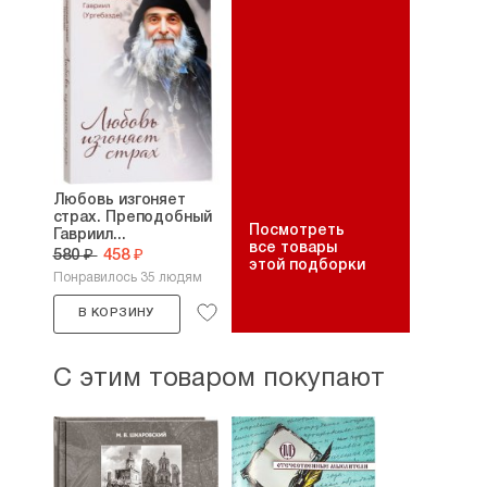
и прихода к власти Ельцина в стране
наступил политический и экономический
хаос, и вследствие воровской
приватизации была подорвана вера
народа в справедливость, Игорь Евсин
обратился к Православию и стал
воцерковляться. Совместно с женой
Ириной Евсиной (в девичестве Жуковой)
участвовал в становлении первой в Рязани
православной газеты «Благовест»,
Любовь изгоняет
страх. Преподобный
первоначально выходившей
Посмотреть
Гавриил...
по благословению наместника
все товары
580 ₽
458 ₽
Иоанно-Богословского
монастыря
этой подборки
Понравилось 35 людям
архимандрита Авеля (Македонова).
Подвижник веры и благочестия, старец
В КОРЗИНУ
архимандрит Авель стал для Евсина
первым и главным наставником, у которого
он духовно окормлялся без малого
С этим товаром покупают
пятнадцать лет /вплоть до кончины
батюшки последовавшей в 2006 г./
В 2001 г. Игорь Евсин принял самое
непосредственное участие в создании