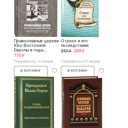
православного издательства «Зерна»,
книги в котором выходили
по благословению правящего рязанского
архиерея архиепископа /впоследствии
митрополита/ Симона (Новикова). Владыка
Симон оказал большое влияние
на духовное и творческое развитие Игоря
Православные церкви
О грехе и его
Евсина. По благословению и под редакцией
Юго-Восточной
последствиях
митрополита Симона Игорь Евсин написал
Европы в годы...
243 ₽
224 ₽
и выпустил брошюры «Слово владыки
775 ₽
Иоанна» (1997 г.) «Блаженная любовь
Понравилось 14 людям
Понравилось 53 людям
Рязанская» (2000 г.), «Светильник веры.
Жизнеописание блаженной Пелагеи
В КОРЗИНУ
В КОРЗИНУ
Захаровской» (2001 г.) и книгу «Судьба
и вера Сергея Есенина» (2007 г.).
В 2004 г. по благословению сменившего
владыку Симона в должности
управляющего Рязанской епархией
архиепископа (с 2010 г. — митрополита)
Павла (Пономарева) вышла брошюра Игоря
Евсина «Подвиг в затворе. Жизнеописание
святителя Феофана, Затворника