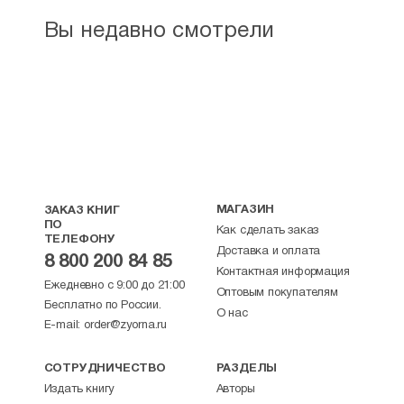
(Новикова), в котором он говорит:
«Сегодня нет необходимости говорить о
Вы недавно смотрели
его жизни, со страстями и ошибками,
грехами и падениями. Этой жизнью,
конечно, страдала и изнывала душа поэта.
Но эту жизнь ПРЕОДОЛЕЛ его дух.
Преодоление себя, своей души в слове и
обретение через слово своего духа есть
самое таинственное и могущественное в
творчестве Есенина».
В книгах также приведены и высказывания
МАГАЗИН
ЗАКАЗ КНИГ
о Есенине бывшего наместника Иоанно-
ПО
Как сделать заказ
Богословского монастыря
ТЕЛЕФОНУ
приснопамятного архимандрита Авеля
Доставка и оплата
8 800 200 84 85
(Македонова) и ныне здравствующих
Контактная информация
Ежедневно с 9:00 до 21:00
митрополита Воронежского Сергия
Оптовым покупателям
Бесплатно по России.
(Фомина) и настоятеля Казанского храма
О нас
села Константинова, протоиерея
E-mail:
order@zyorna.ru
Александра Куропаткина. Все они высоко
оценивают личность и творчество
СОТРУДНИЧЕСТВО
РАЗДЕЛЫ
великого русского поэта Сергея Есенина.
Издать книгу
Авторы