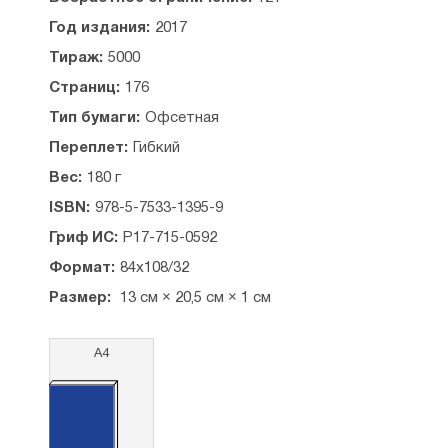
монахи, — тычины сухие, а вы — лоза
Год издания:
2017
виноградная. И чтобы не упала лоза и виноград
не сгнил, мы, как тычины, лозу виноградную
Тираж:
5000
поддерживаем. В этом наше предназначение —
Страниц:
176
вас поддерживать. Но делать это без Божией
благодати мы не в силах».
Тип бумаги:
Офсетная
Переплет:
Гибкий
Рекомендовано к публикации Издательским
Советом Русской Православной Церкви.
Вес:
180 г
ISBN:
978-5-7533-1395-9
Гриф ИС:
Р17-715-0592
Формат:
84x108/32
Размер:
13 см × 20,5 см × 1 см
А4