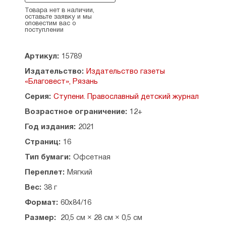
· а также рубрики про животных, историю,
Товара нет в наличии,
хобби, школу и многое другое.
оставьте заявку и мы
оповестим вас о
поступлении
Журнал одобрен Синодальным
информационным отделом Русской
Православной Церкви. Издаётся
Артикул:
15789
по благословению митрополита Рязанского
Издательство:
Издательство газеты
и Михайловского Марка.
«Благовест», Рязань
Серия:
Ступени. Православный детский журнал
Возрастное ограничение:
12+
Год издания:
2021
Страниц:
16
Тип бумаги:
Офсетная
Переплет:
Мягкий
Вес:
38 г
Формат:
60x84/16
Размер:
20,5 см × 28 см × 0,5 см