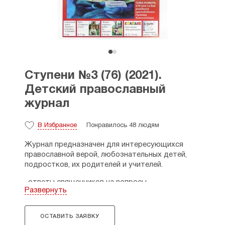
Ступени №3 (76) (2021).
Детский православный
журнал
В Избранное
Понравилось 48 людям
Журнал предназначен для интересующихся
православной верой, любознательных детей,
подростков, их родителей и учителей.
· ответы священников на вопросы,
Развернуть
· разъяснение православного вероучения
в разных форматах,
· познавательные рассказы,
ОСТАВИТЬ ЗАЯВКУ
· викторины,