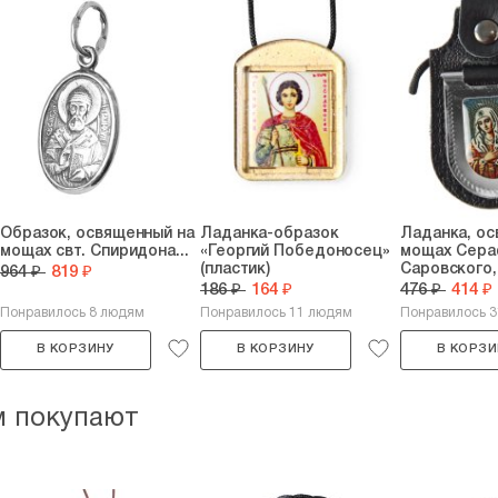
Образок, освященный на
Ладанка-образок
Ладанка, ос
мощах свт. Спиридона...
«Георгий Победоносец»
мощах Сер
(пластик)
Саровского,.
964 ₽
819 ₽
186 ₽
164 ₽
476 ₽
414 ₽
Понравилось 8 людям
Понравилось 11 людям
Понравилось 3
В КОРЗИНУ
В КОРЗИНУ
В КОРЗИ
м покупают