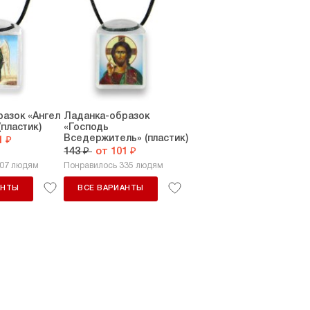
азок «Ангел
Ладанка-образок
(пластик)
«Господь
Вседержитель» (пластик)
1 ₽
143 ₽
от 101 ₽
307 людям
Понравилось 335 людям
АНТЫ
ВСЕ ВАРИАНТЫ