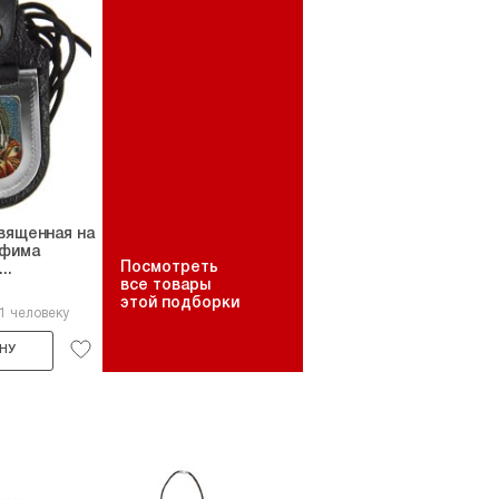
вященная на
афима
Посмотреть
..
все товары
этой подборки
1 человеку
НУ