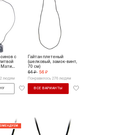
оинов с
Гайтан плетеный
литвой
(шелковый, замок-винт,
Мати...
70 см)
64 ₽
56 ₽
32 людям
Понравилось 276 людям
НУ
ВСЕ ВАРИАНТЫ