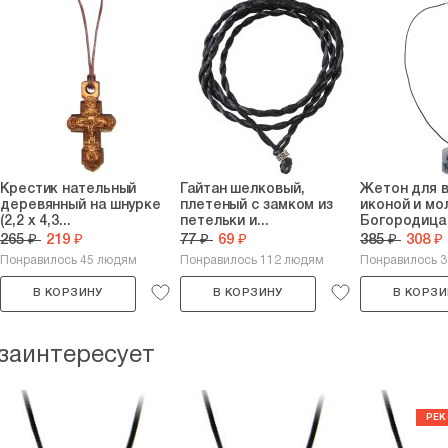
Крестик нательный
Гайтан шелковый,
Жетон для в
деревянный на шнурке
плетеный с замком из
иконой и мо
(2,2 х 4,3...
петельки и...
Богородица 
265 ₽
219 ₽
77 ₽
69 ₽
385 ₽
308 ₽
Понравилось 45 людям
Понравилось 112 людям
Понравилось 
В КОРЗИНУ
В КОРЗИНУ
В КОРЗИ
 заинтересует