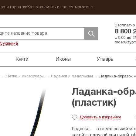
ра и гарантии
Как экономить в нашем магазине
Бесплатно 
8 800 
с 9:00 до 
order@zyorn
Сухинина
Книги
Иконы
Утварь
→
Четки и аксессуары
→
Ладанки и медальоны
→
Ладанка-образок «
Ладанка-обр
(пластик)
Добавить
в избранное
Ладанка — это маленький меш
какой-то
другой святыней, об