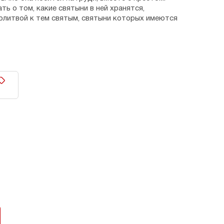
ть о том, какие святыни в ней хранятся,
молитвой к тем святым, святыни которых имеются
мплекте шнурком.
е от иконы Луки Крымского; ладан, освященный на
из монастырских пещер Святой горы.
 - 0,5 см.
ия.