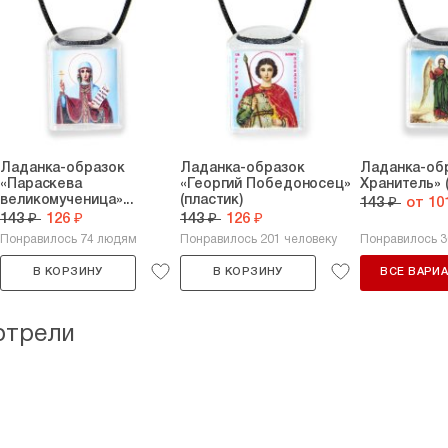
Ладанка-образок
Ладанка-образок
Ладанка-обр
«Параскева
«Георгий Победоносец»
Хранитель» 
великомученица»...
(пластик)
143 ₽
от 10
143 ₽
126 ₽
143 ₽
126 ₽
Понравилось 74 людям
Понравилось 201 человеку
Понравилось 
В КОРЗИНУ
В КОРЗИНУ
ВСЕ ВАРИ
отрели