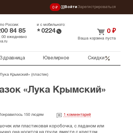
Войти
Зарегистрироваться
0 ₽
по России:
и с мобильного:
200 84 85
0224
*
0
₽
21:00 ежедневно
Ваша корзина пуста
a.ru
Здравница
Ювелирное
Скидки
Лука Крымский» (пластик)
азок «Лука Крымский»
Понравилось 150 людям
1
комментарий
очек или пластиковая коробочка, с ладаном или
ычно она носится на груди, вместе с крестом.