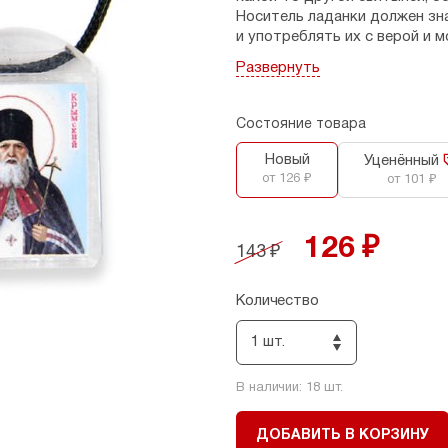
Носитель ладанки должен зна
и употреблять их с верой и 
в ладанке.
Развернуть
Ладанка пластмассовая, в ко
Состояние товара
В фитильке масло, освященно
мощах Луки Крымского; мел 
Новый
Уценённый
от 126 ₽
от 101 ₽
Размеры: 1,6 х 2,3 см, толщина
Страна производитель: Росс
126 ₽
143 ₽
Количество
1 шт.
В наличии:
18
шт.
ДОБАВИТЬ В КОРЗИНУ