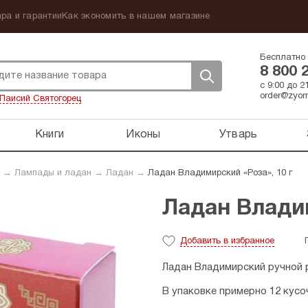
ра и гарантии
Как экономить в нашем магазине
Бесплатно 
8 800 
с 9:00 до 
order@zyorn
Паисий Святогорец
Книги
Иконы
Утварь
→
Лампады и ладан
→
Ладан
→
Ладан Владимирский «Роза», 10 г
Ладан Владим
Добавить
в избранное
Ладан Владимирский ручной 
В упаковке примерно 12 кусо