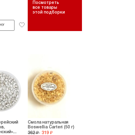
Посмотреть
все товары
этой подборки
НУ
ерейский
Смола натуральная
в,
Boswellia Carteri (50 г)
ский»...
362 ₽
319 ₽