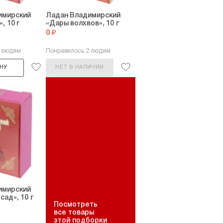
имирский
Ладан Владимирский
, 10 г
«Дары волхвов», 10 г
0 ₽
7 людям
Понравилось 2 людям
НУ
НЕТ В НАЛИЧИИ
имирский
сад», 10 г
Посмотреть
все товары
этой подборки