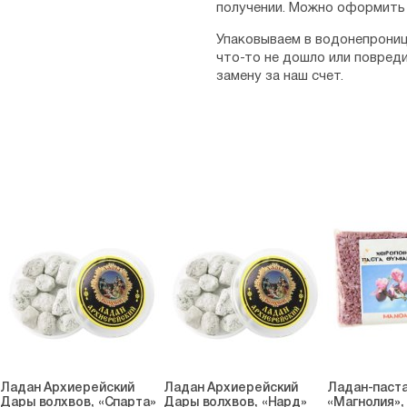
получении. Можно оформить 
Упаковываем в водонепрониц
что-то не дошло или повред
замену за наш счет.
Ладан Архиерейский
Ладан Архиерейский
Ладан-паста
Дары волхвов, «Спарта»
Дары волхвов, «Нард»
«Магнолия», 