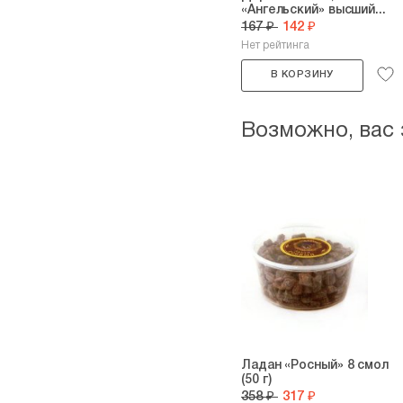
«Ангельский» высший...
167 ₽
142 ₽
Нет рейтинга
В КОРЗИНУ
Возможно, вас
Ладан «Росный» 8 смол
(50 г)
358 ₽
317 ₽