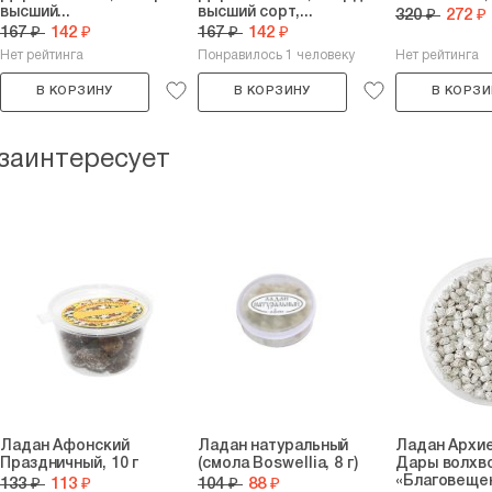
высший...
высший сорт,...
320 ₽
272 ₽
167 ₽
142 ₽
167 ₽
142 ₽
Нет рейтинга
Понравилось 1 человеку
Нет рейтинга
В КОРЗИНУ
В КОРЗИНУ
В КОРЗИ
 заинтересует
Ладан Афонский
Ладан натуральный
Ладан Архи
Праздничный, 10 г
(смола Boswellia, 8 г)
Дары волхво
«Благовещен
133 ₽
113 ₽
104 ₽
88 ₽