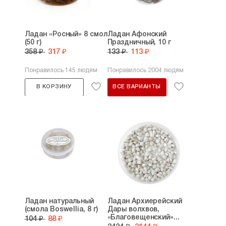
Ладан «Росный» 8 смол
Ладан Афонский
(50 г)
Праздничный, 10 г
358 ₽
317 ₽
133 ₽
113 ₽
Понравилось 145 людям
Понравилось 2004 людям
В КОРЗИНУ
ВСЕ ВАРИАНТЫ
Ладан натуральный
Ладан Архиерейский
(смола Boswellia, 8 г)
Дары волхвов,
«Благовещенский»...
104 ₽
88 ₽