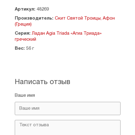
ливанского кедра наивысшего качества,
кокосовое масло и смеси эфирных масел.
Артикул:
48269
Он обладает глубоким насыщенным ароматом.
Производитель:
Скит Святой Троицы, Афон
Может храниться долгое время, не теряя
(Греция)
свойств. При каждении не коптит, и его
благоухание долгое время сохраняется
Серия:
Ладан Agia Triada «Агиа Триада»
в воздухе.
греческий
Вес:
56 г
Размер ладана: 1 см.
Вес: 50 г.
Написать отзыв
Ваше имя