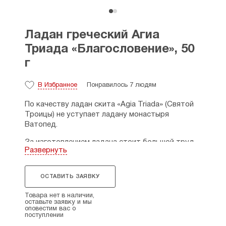
Ладан греческий Агиа
Триада «Благословение», 50
г
В Избранное
Понравилось 7 людям
По качеству ладан скита «Agia Triada» (Святой
Троицы) не уступает ладану монастыря
Ватопед.
За изготовлением ладана стоит большой труд,
Развернуть
ведь ладан изготавливают монахи с молитвою
вручную по традиционным рецептам. Ладан
выполнен из высококачественных смол
ОСТАВИТЬ ЗАЯВКУ
с добавлением масел, обладает цельной
структурой, а также ароматом, который долго
Товара нет в наличии,
сохраняется.
оставьте заявку и мы
оповестим вас о
поступлении
В состав ладана входит отборная смола