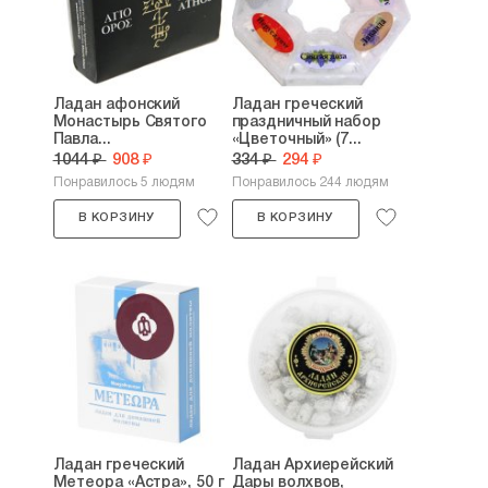
Ладан афонский
Ладан греческий
Монастырь Святого
праздничный набор
Павла...
«Цветочный» (7...
1044 ₽
908 ₽
334 ₽
294 ₽
Понравилось 5 людям
Понравилось 244 людям
В КОРЗИНУ
В КОРЗИНУ
Ладан греческий
Ладан Архиерейский
Метеора «Астра», 50 г
Дары волхвов,