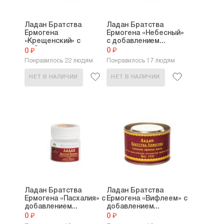
Ладан Братства
Ладан Братства
Ермогена
Ермогена «Небесный»
«Крещенский» с
с добавлением...
добавлением...
0 ₽
0 ₽
Понравилось 22 людям
Понравилось 17 людям
НЕТ В НАЛИЧИИ
НЕТ В НАЛИЧИИ
Ладан Братства
Ладан Братства
Ермогена «Пасхалия» с
Ермогена «Вифлеем» с
добавлением...
добавлением...
0 ₽
0 ₽