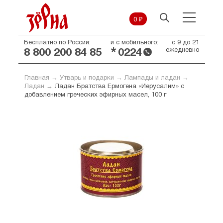
0 ₽
Бесплатно по России:
и с мобильного:
с 9 до 21
*
ежедневно
8 800 200 84 85
0224
Главная
→
Утварь и подарки
→
Лампады и ладан
→
Ладан
→
Ладан Братства Ермогена «Иерусалим» с
добавлением греческих эфирных масел, 100 г