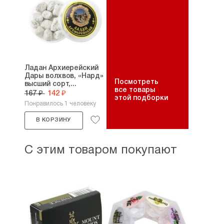
Ладан Архиерейский
Дары волхвов, «Нард»
Посмотреть
высший сорт,...
все товары
167 ₽
142 ₽
этой подборки
Понравилось 1 человеку
В КОРЗИНУ
С этим товаром покупают