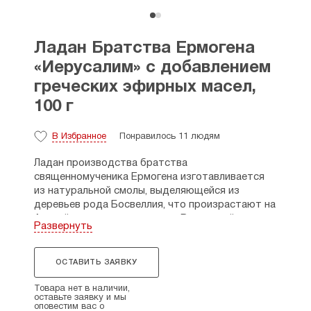
Ладан Братства Ермогена
«Иерусалим» с добавлением
греческих эфирных масел,
100 г
В Избранное
Понравилось 11 людям
Ладан производства братства
священномученика Ермогена изготавливается
из натуральной смолы, выделяющейся из
деревьев рода Босвеллия, что произрастают на
Аравийском полуострове и в Восточной
Развернуть
Африке, с добавлением эфирного масла и
специальной обсыпки в виде пищевого мела. В
нём сочетается высокое качество и доступная
ОСТАВИТЬ ЗАЯВКУ
цена.
Товара нет в наличии,
Ладан изготавливается вручную по собственной
оставьте заявку и мы
оповестим вас о