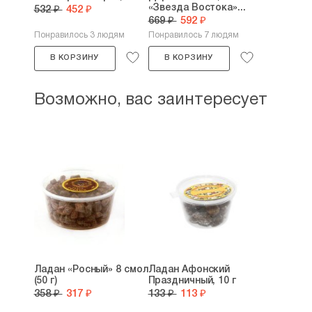
«Звезда Востока»...
532 ₽
452 ₽
669 ₽
592 ₽
Понравилось 3 людям
Понравилось 7 людям
В КОРЗИНУ
В КОРЗИНУ
Возможно, вас заинтересует
Ладан «Росный» 8 смол
Ладан Афонский
(50 г)
Праздничный, 10 г
358 ₽
317 ₽
133 ₽
113 ₽