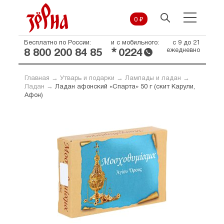
0 ₽
Бесплатно по России:
и с мобильного:
с 9 до 21
*
ежедневно
8 800 200 84 85
0224
Главная
→
Утварь и подарки
→
Лампады и ладан
→
Ладан
→
Ладан афонский «Спарта» 50 г (скит Карули,
Афон)