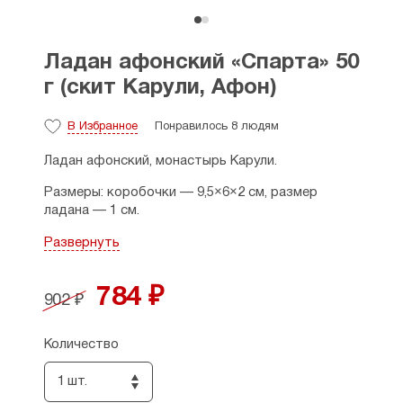
Ладан афонский «Спарта» 50
г (скит Карули, Афон)
В Избранное
Понравилось 8 людям
Ладан афонский, монастырь Карули.
Размеры: коробочки — 9,5×6×2 см, размер
ладана — 1 см.
Страна производитель: Греция.
Развернуть
784 ₽
902 ₽
Количество
1 шт.