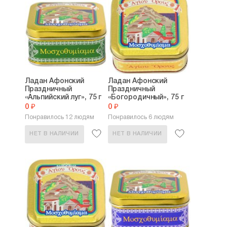
Ладан Афонский
Ладан Афонский
Праздничный
Праздничный
«Альпийский луг», 75 г
«Богородичный», 75 г
0 ₽
0 ₽
Понравилось 12 людям
Понравилось 6 людям
НЕТ В НАЛИЧИИ
НЕТ В НАЛИЧИИ