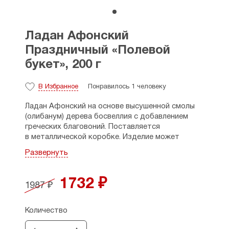
Ладан Афонский
Праздничный «Полевой
букет», 200 г
В Избранное
Понравилось 1 человеку
Ладан Афонский на основе высушенной смолы
(олибанум) дерева босвеллия с добавлением
греческих благовоний. Поставляется
в металлической коробке. Изделие может
применяться как во время церковного
Развернуть
богослужения, так и дома. Образующийся при
сгорании ладана благовонный дым — фимиам,
символизирует молитву, возносящуюся к Богу.
1732 ₽
1987 ₽
Ладан Афонский Праздничный — ладан
высокого качества, без присыпки, в форме
Количество
кубиков, при нагревании полностью
растекается.