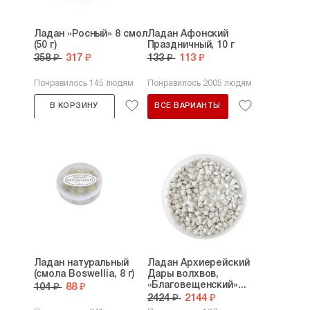
Ладан «Росный» 8 смол
Ладан Афонский
(50 г)
Праздничный, 10 г
358 ₽
317 ₽
133 ₽
113 ₽
Понравилось 145 людям
Понравилось 2005 людям
В КОРЗИНУ
ВСЕ ВАРИАНТЫ
Ладан натуральный
Ладан Архиерейский
(смола Boswellia, 8 г)
Дары волхвов,
«Благовещенский»...
104 ₽
88 ₽
2424 ₽
2144 ₽