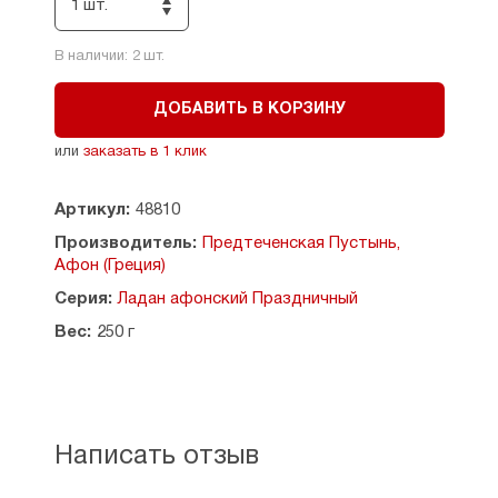
1 шт.
Для каждения используют особый сосуд —
керамическую
кадильницу
. В нее помещается
В наличии:
2
шт.
уголек, предварительно раскаленный на плите.
На уголек кладется 2-3 гранулы ладана. Есть
ДОБАВИТЬ В КОРЗИНУ
более простой способ: специальная насадка
на лампаду («
паучок
»), на которую помещается
или
заказать в 1 клик
кусочек ладана. Все время, пока горит огонек
в лампадке, ладан плавится и распространяет
Артикул:
48810
чудесный аромат на весь дом.
Производитель:
Предтеченская Пустынь,
Афон (Греция)
Серия:
Ладан афонский Праздничный
Вес:
250 г
Написать отзыв