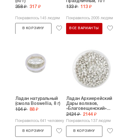
(50 г)
Праздничный, 10 г
358 ₽
317 ₽
133 ₽
113 ₽
Понравилось 145 людям
Понравилось 2005 людям
В КОРЗИНУ
ВСЕ ВАРИАНТЫ
Ладан натуральный
Ладан Архиерейский
(смола Boswellia, 8 г)
Дары волхвов,
«Благовещенский»...
104 ₽
88 ₽
2424 ₽
2144 ₽
Понравилось 641 человеку
Понравилось 137 людям
В КОРЗИНУ
В КОРЗИНУ