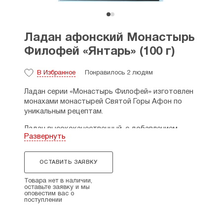
Ладан афонский Монастырь
Филофей «Янтарь» (100 г)
В Избранное
Понравилось 2 людям
Ладан серии «Монастырь Филофей» изготовлен
монахами монастырей Святой Горы Афон по
уникальным рецептам.
Ладан высококачественный, с добавлением
Развернуть
натуральных эфирных масел. Обладает
насыщенным устойчивым запахом, не выделяет
едкого дыма при сгорании.
ОСТАВИТЬ ЗАЯВКУ
Размеры упаковки: 4 х 7 х 7 см. Размер ладана:
Товара нет в наличии,
0,7 х 1 см.
оставьте заявку и мы
оповестим вас о
поступлении
Страна производитель: Греция.