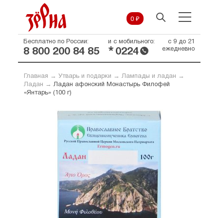
0 ₽
Бесплатно по России:
и с мобильного:
с 9 до 21
*
ежедневно
8 800 200 84 85
0224
Главная
→
Утварь и подарки
→
Лампады и ладан
→
Ладан
→
Ладан афонский Монастырь Филофей
«Янтарь» (100 г)