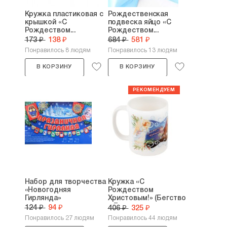
Кружка пластиковая с
Рождественская
крышкой «С
подвеска яйцо «С
Рождеством...
Рождеством...
173 ₽
138 ₽
684 ₽
581 ₽
Понравилось 8 людям
Понравилось 13 людям
В КОРЗИНУ
В КОРЗИНУ
Набор для творчества
Кружка «С
«Новогодняя
Рождеством
Гирлянда»
Христовым!» (Бегство
в Египет,...
124 ₽
94 ₽
406 ₽
325 ₽
Понравилось 27 людям
Понравилось 44 людям