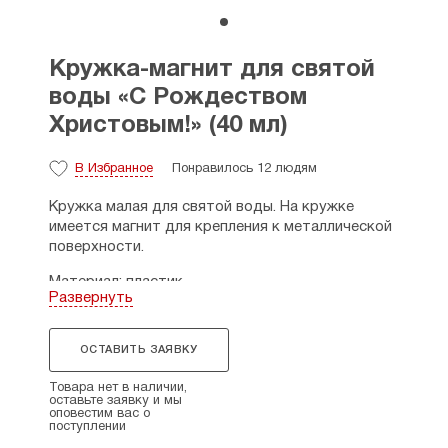
Кружка-магнит для святой
воды «С Рождеством
Христовым!» (40 мл)
В Избранное
Понравилось 12 людям
Кружка малая для святой воды. На кружке
имеется магнит для крепления к металлической
поверхности.
Материал: пластик.
Развернуть
Размеры: высота - 5 см., диаметр - 4 см.
Страна производитель: Россия.
ОСТАВИТЬ ЗАЯВКУ
Товара нет в наличии,
оставьте заявку и мы
оповестим вас о
поступлении