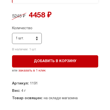
Каждое ювелирное изделие имеет уникальный
вес даже в рамках одного размера. Точный вес
изделия указан на товарной бирке.
4458 ₽
5245 ₽
Количество
1 шт.
В наличии:
1
шт.
ДОБАВИТЬ В КОРЗИНУ
или
заказать в 1 клик
Артикул:
1191
Вес:
4 г
Товар освящен:
на складе магазина