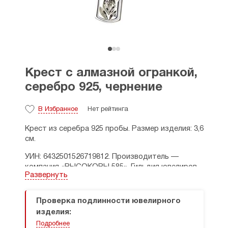
Крест с алмазной огранкой,
серебро 925, чернение
В Избранное
Нет рейтинга
Крест из серебра 925 пробы. Размер изделия: 3,6
см.
УИН: 6432501526719812. Производитель —
компания «ВЫСОКОВЫ 585», Гильдия ювелиров
Развернуть
России.
Артикул производителя: КРА-68-Ч
Проверка подлинности ювелирного
изделия:
Средний вес изделия — 4,33 г.
Подробнее