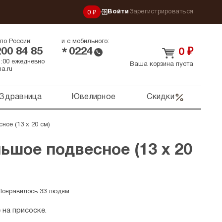
Войти
Зарегистрироваться
0 ₽
по России:
и с мобильного:
200 84 85
0224
*
0
₽
21:00 ежедневно
Ваша корзина пуста
a.ru
Здравница
Ювелирное
Скидки
ное (13 х 20 см)
ьшое подвесное (13 х 20
Понравилось 33 людям
на присоске.