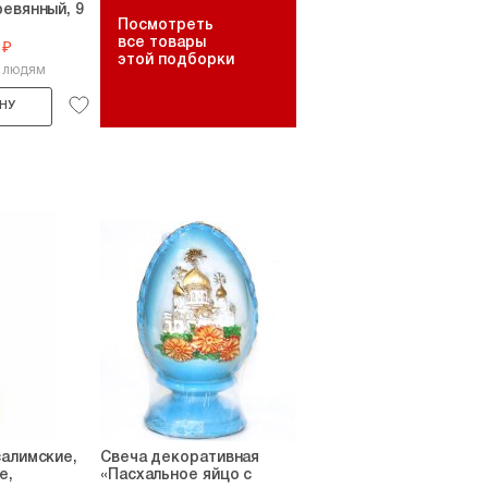
евянный, 9
Посмотреть
все товары
 ₽
этой подборки
2 людям
НУ
алимские,
Свеча декоративная
е,
«Пасхальное яйцо с