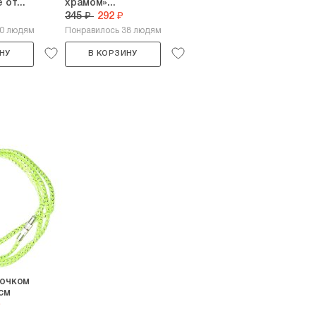
от...
храмом»...
345 ₽
292 ₽
40 людям
Понравилось 38 людям
НУ
В КОРЗИНУ
мочком
см
₽