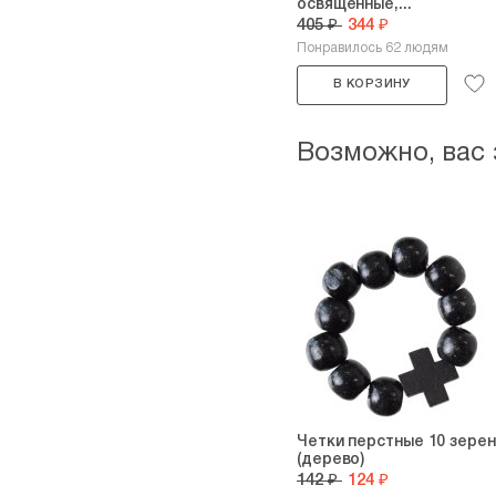
освященные,...
405 ₽
344 ₽
Понравилось 62 людям
В КОРЗИНУ
Возможно, вас
Четки перстные 10 зерен
(дерево)
142 ₽
124 ₽