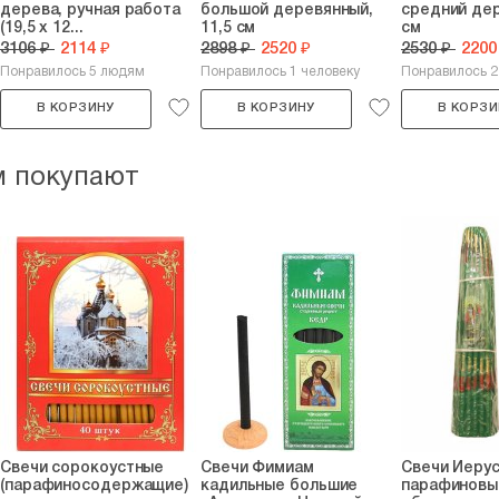
дерева, ручная работа
большой деревянный,
средний дер
(19,5 х 12...
11,5 см
см
3106 ₽
2114 ₽
2898 ₽
2520 ₽
2530 ₽
2200
Понравилось 5 людям
Понравилось 1 человеку
Понравилось 
В КОРЗИНУ
В КОРЗИНУ
В КОРЗИ
м покупают
Свечи сорокоустные
Свечи Фимиам
Свечи Иерус
(парафиносодержащие)
кадильные большие
парафиновы