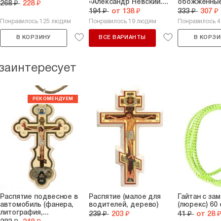
«Александр Невский....
обожженные 
268 ₽
228 ₽
194 ₽
от 138 ₽
333 ₽
307 ₽
Понравилось 125 людям
Понравилось 19 людям
Понравилось 
В КОРЗИНУ
ВСЕ ВАРИАНТЫ
В КОРЗИ
 заинтересует
Распятие подвесное в
Распятие (малое для
Гайтан с за
автомобиль (фанера,
водителей, дерево)
(люрекс) 60 
литография,...
239 ₽
203 ₽
41 ₽
от 28 