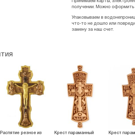
Принимаем карты, электронн
получении. Можно оформить 
Упаковываем в водонепрониц
что-то не дошло или повред
замену за наш счет.
ятия
Распятие резное из
Крест параманный
Крест пара