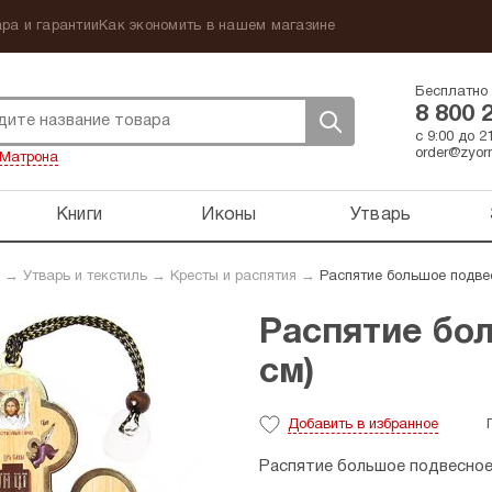
ра и гарантии
Как экономить в нашем магазине
Бесплатно 
8 800 
с 9:00 до 
order@zyorn
Матрона
Книги
Иконы
Утварь
→
Утварь и текстиль
→
Кресты и распятия
→
Распятие большое подвес
Распятие бол
см)
Добавить
в избранное
Распятие большое подвесное 