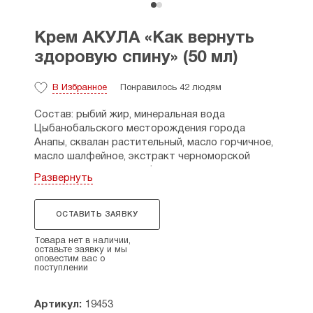
Крем АКУЛА «Как вернуть
здоровую спину» (50 мл)
В Избранное
Понравилось 42 людям
Состав: рыбий жир, минеральная вода
Цыбанобальского месторождения города
Анапы, сквалан растительный, масло горчичное,
масло шалфейное, экстракт черноморской
водоросли энтероморфы, масляные экстракты
Развернуть
ятрышника, перца красного, сабельника,
экстракт василька, ароматическая композиция
эфирных масел.
ОСТАВИТЬ ЗАЯВКУ
Свойства: обладает антимикробное,
Товара нет в наличии,
противовоспалительное, фунгицидное,
оставьте заявку и мы
оповестим вас о
локальное, обезбаливающее воздействие,
поступлении
активирует процессы обмена в суставных
хрящах, укрепляет связки и мышцы, налаживает
Артикул:
19453
процесс питания межпозвоночных дисков,