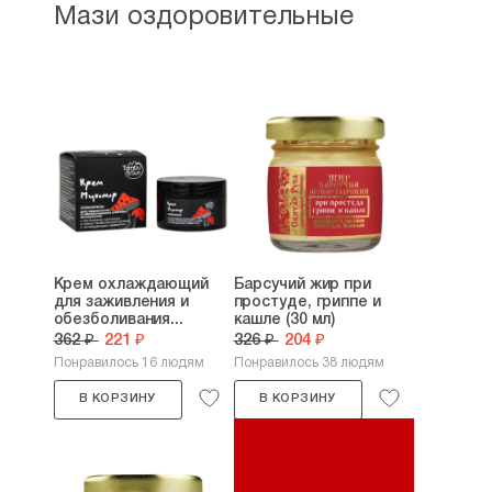
Мази оздоровительные
Крем охлаждающий
Барсучий жир при
для заживления и
простуде, гриппе и
обезболивания...
кашле (30 мл)
362 ₽
221 ₽
326 ₽
204 ₽
Понравилось 16 людям
Понравилось 38 людям
В КОРЗИНУ
В КОРЗИНУ