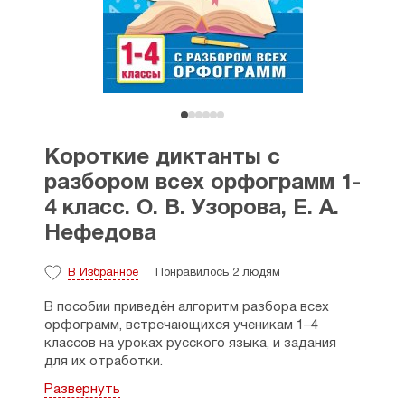
Короткие диктанты с
разбором всех орфограмм 1-
4 класс. О. В. Узорова, Е. А.
Нефедова
В Избранное
Понравилось 2 людям
В пособии приведён алгоритм разбора всех
орфограмм, встречающихся ученикам 1–4
классов на уроках русского языка, и задания
для их отработки.
Развернуть
Занимаясь не больше 15 минут в день, ребёнок