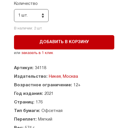
экзистенциальный путь человека, его духовную
Количество
одиссею — от полного разрушения личности
до возвращения к вере и любви.
1 шт.
В наличии:
2
шт.
ДОБАВИТЬ В КОРЗИНУ
или
заказать в 1 клик
Артикул:
34118
Издательство:
Никея, Москва
Возрастное ограничение:
12+
Год издания:
2021
Страниц:
176
Тип бумаги:
Офсетная
Переплет:
Мягкий