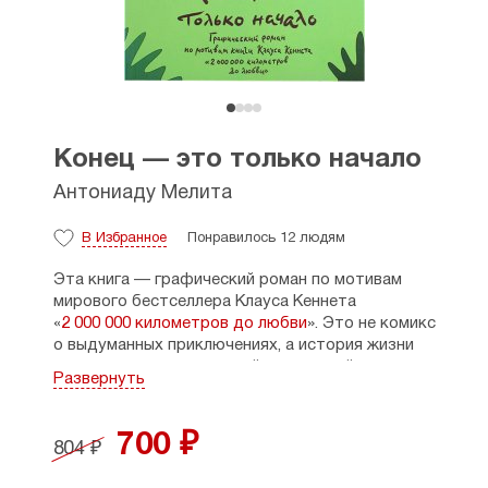
Конец — это только начало
Антониаду Мелита
В Избранное
Понравилось 12 людям
Эта книга — графический роман по мотивам
мирового бестселлера Клауса Кеннета
«
2 000 000 километров до любви
». Это не комикс
о выдуманных приключениях, а история жизни
одного реального европейца, который искал
Развернуть
смысл бытия и истину в разнообразных
религиозных практиках и путешествиях.
700 ₽
804 ₽
Греческая художница и писатель Мелита
Антониаду словом и красками показала весь