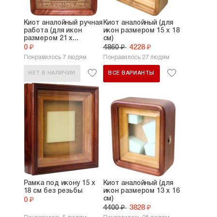
Киот аналойный ручная
Киот аналойный (для
работа (для икон
икон размером 15 х 18
размером 21 х...
см)
0 ₽
4860 ₽
4228 ₽
Понравилось 7 людям
Понравилось 27 людям
НЕТ В НАЛИЧИИ
ВСЕ ВАРИАНТЫ
Рамка под икону 15 х
Киот аналойный (для
18 см без резьбы
икон размером 13 х 16
см)
0 ₽
4400 ₽
3828 ₽