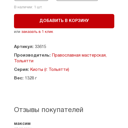
киота на 3,5 см. В глубину икона должна быть
не больше 3,5 см.
В наличии:
1
шт.
Материал: дерево.
ДОБАВИТЬ В КОРЗИНУ
Размер внутренней рамки киота: 14,5 х 17,5 см.
или
заказать в 1 клик
Размер киота: 25 х 28 см, глубина - 8 см.
Страна производитель: Россия, г. Тольятти.
Артикул:
33615
Производитель:
Православная мастерская,
Тольятти
Серия:
Киоты (г. Тольятти)
Вес:
1328 г
Отзывы покупателей
максим