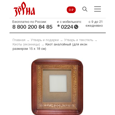
0 ₽
Бесплатно по России:
и с мобильного:
с 9 до 21
*
ежедневно
8 800 200 84 85
0224
Главная
→
Утварь и подарки
→
Утварь и текстиль
→
Киоты (иконницы)
→
Киот аналойный (для икон
размером 15 х 18 см)