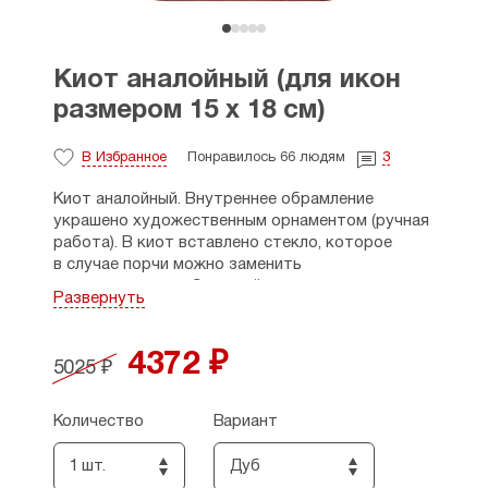
Киот аналойный (для икон
размером 15 х 18 см)
В Избранное
Понравилось 66 людям
3
Киот аналойный. Внутреннее обрамление
украшено художественным орнаментом (ручная
работа). В киот вставлено стекло, которое
в случае порчи можно заменить
самостоятельно. С задней стороны имеет
Развернуть
отверстие, чтобы повесить на стену.
Внутри киота имеется губка для фиксации
4372 ₽
5025 ₽
иконы.
Подходит для икон размером 15 х 18 см.
Количество
Вариант
Максимальный размер иконы, способной
поместиться в киот, - 21 х 24 см, но при этом по
1 шт.
Дуб
краям икона будет закрыта внутренней рамкой