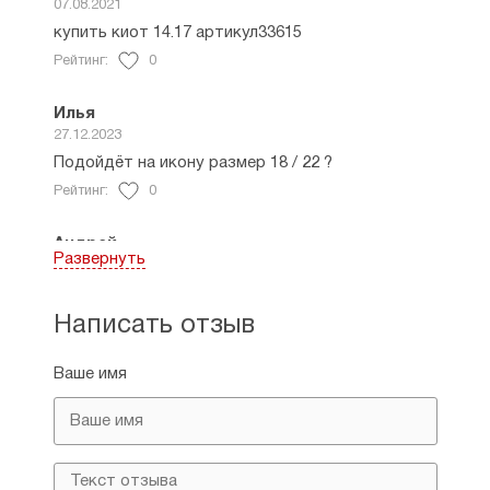
07.08.2021
купить киот 14.17 артикул33615
Рейтинг:
0
Илья
27.12.2023
Подойдёт на икону размер 18 / 22 ?
Рейтинг:
0
Андрей
Развернуть
27.12.2023
Илья, да, подойдет.
Написать отзыв
Рейтинг:
0
Ваше имя