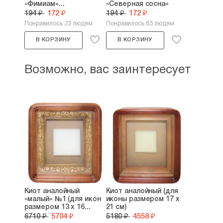
«Фимиам»...
«Северная сосна»
194 ₽
172 ₽
194 ₽
172 ₽
Понравилось 23 людям
Понравилось 83 людям
В КОРЗИНУ
В КОРЗИНУ
Возможно, вас заинтересует
Киот аналойный
Киот аналойный (для
«малый» №1 (для икон
иконы размером 17 х
размером 13 х 16...
21 см)
6710 ₽
5704 ₽
5180 ₽
4558 ₽