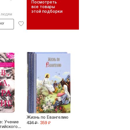
Посмотреть
все товары
этой подборки
6 людям
НУ
Жизнь по Евангелию
е: Учение
434 ₽
359 ₽
ийского...