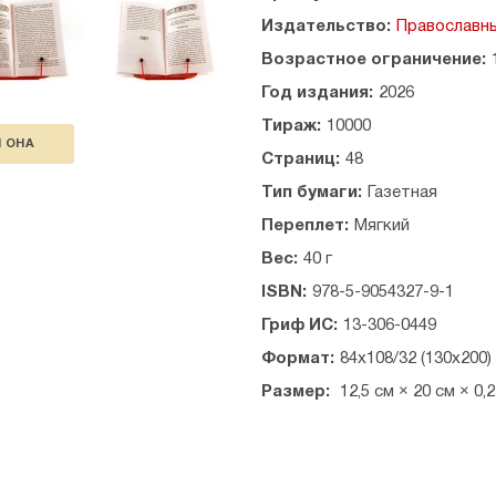
Издательство:
Православны
Возрастное ограничение:
Год издания:
2026
Тираж:
10000
И ОНА
Страниц:
48
Тип бумаги:
Газетная
Переплет:
Мягкий
Вес:
40 г
ISBN:
978-5-9054327-9-1
Гриф ИС:
13-306-0449
Формат:
84х108/32 (130х200)
Размер:
12,5 см × 20 см × 0,