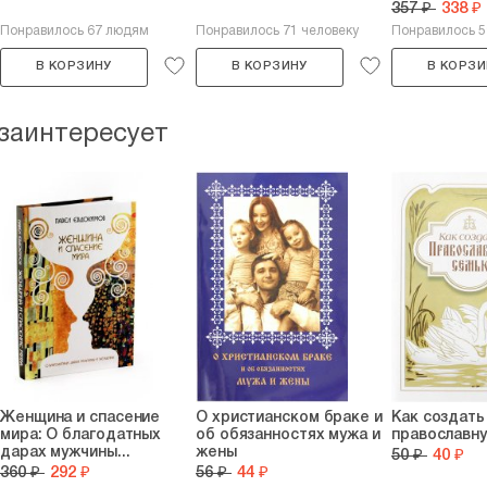
357 ₽
338 ₽
Понравилось 67 людям
Понравилось 71 человеку
Понравилось 
В КОРЗИНУ
В КОРЗИНУ
В КОРЗИ
 заинтересует
Женщина и спасение
О христианском браке и
Как создать
мира: О благодатных
об обязанностях мужа и
православн
дарах мужчины...
жены
50 ₽
40 ₽
360 ₽
292 ₽
56 ₽
44 ₽