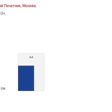
й Печатник, Москва
12+
А4
2 см