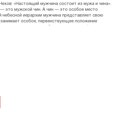
 Чехов
: «Настоящий мужчина состоит из мужа и чина».
— это мужской чин. А чин — это особое место
ой небесной иерархии мужчина представляет свою
н занимает особое, первенствующее положение
й семье мужчина может быть только главой — так
 для женщины жить жизнью семьи — есть призвание
йная жизнь
не может быть делом главным, для него
лнение Божьей воли на земле. Об этом и многом
ижка.
 Издательским Советом Русской Православной