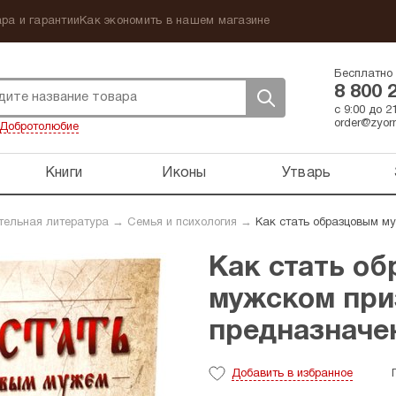
ра и гарантии
Как экономить в нашем магазине
Бесплатно 
8 800 
с 9:00 до 
order@zyorn
Добротолюбие
Книги
Иконы
Утварь
тельная литература
→
Семья и психология
→
Как стать образцовым му
Как стать о
мужском приз
предназначе
Добавить
в избранное