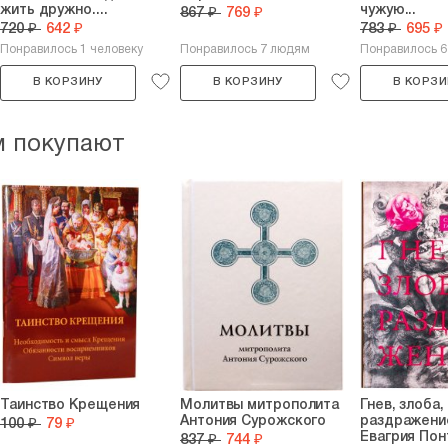
жить дружно....
чужую...
867 ₽
769 ₽
720 ₽
642 ₽
783 ₽
695 ₽
Понравилось 1 человеку
Понравилось 7 людям
Понравилось 
В КОРЗИНУ
В КОРЗИНУ
В КОРЗИ
м покупают
Таинство Крещения
Молитвы митрополита
Гнев, злоба,
Антония Сурожского
раздражени
100 ₽
79 ₽
Евагрия Понт
837 ₽
744 ₽