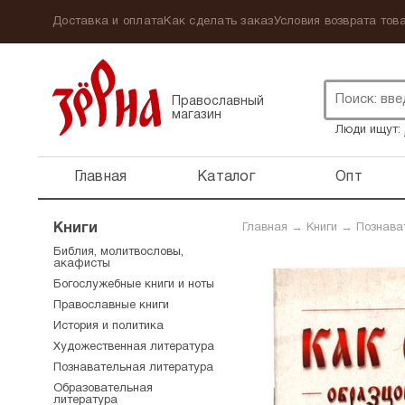
Доставка и оплата
Как сделать заказ
Условия возврата това
Православный
магазин
Люди ищут:
Главная
Каталог
Опт
Книги
Главная
→
Книги
→
Познава
Библия, молитвословы,
акафисты
Богослужебные книги и ноты
Православные книги
История и политика
Художественная литература
Познавательная литература
Образовательная
литература