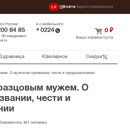
Войти
Зарегистрироваться
0 ₽
по России:
и с мобильного:
200 84 85
0224
*
0
₽
21:00 ежедневно
Ваша корзина пуста
a.ru
Здравница
Ювелирное
Скидки
жем. О мужском призвании, чести и предназначении
бразцовым мужем. О
вании, чести и
нии
Понравилось 461 человеку