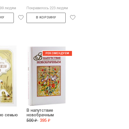
599 людям
Понравилось 223 людям
НУ
В КОРЗИНУ
В напутствие
ую семью
новобрачным
500 ₽
395 ₽