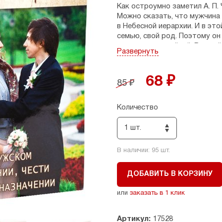
Как остроумно заметил
А. П.
Можно сказать, что мужчина 
в Небесной иерархии. И в эт
семью, свой род. Поэтому о
в иерархии семейной. В свое
Развернуть
установил Господь. Но если
Божие, то для мужчины
семе
самое важное в жизни — испо
68 ₽
85 ₽
другом повествует данная кн
Рекомендовано к публикации
Количество
Церкви.
1 шт.
В наличии:
95
шт.
ДОБАВИТЬ В КОРЗИНУ
или
заказать в 1 клик
Артикул:
17528