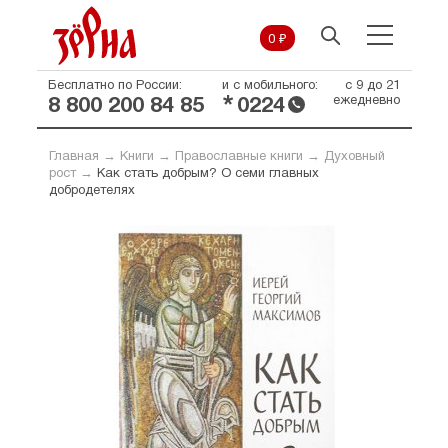
0 ₽
Бесплатно по России:
и с мобильного:
с 9 до 21
*
ежедневно
8 800 200 84 85
0224
Главная
→
Книги
→
Православные книги
→
Духовный
рост
→
Как стать добрым? О семи главных
добродетелях