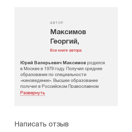
АВТОР
Максимов
Георгий,
священник
Все книги автора
Юрий Валерьевич Максимов
родился
в Москве в 1979 году. Получил среднее
образование по специальности
«киноведение». Высшее образование
получил в Российском Православном
Университете имени апостола Иоанна
Развернуть
Богослова по специальности
«религиоведение». В течение десяти лет
преподавал в Духовной семинарии
столицы, Николо-Перервинской семинарии
и в Свято-Тихоновском гуманитарном
Написать отзыв
университете.