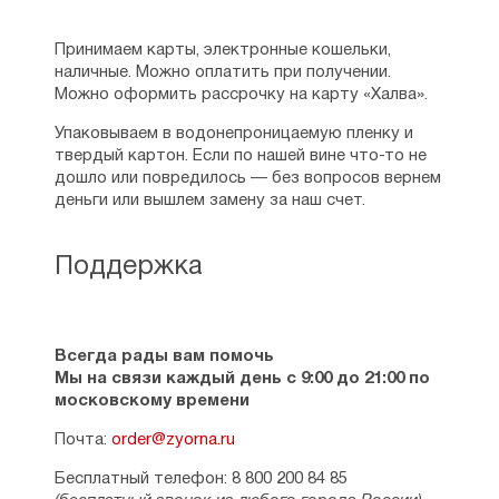
ЖЖ —
http://yurij-maximov.livejournal.com
Принимаем карты, электронные кошельки,
Скачать брошюры священника Георгия
наличные. Можно оплатить при получении.
Максимова и при желании перевести
Можно оформить рассрочку на карту «Халва».
деньги автору можно по ссылке
—
http://yurijmaximov.wixsite.com/pravoslavie/smallbo
Упаковываем в водонепроницаемую пленку и
твердый картон. Если по нашей вине что-то не
дошло или повредилось — без вопросов вернем
деньги или вышлем замену за наш счет.
Поддержка
Всегда рады вам помочь
Мы на связи каждый день с 9:00 до 21:00 по
московскому времени
Почта:
order@zyorna.ru
Бесплатный телефон: 8 800 200 84 85