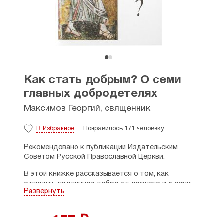
Как стать добрым? О семи
главных добродетелях
Максимов Георгий, священник
В Избранное
Понравилось 171 человеку
Рекомендовано к публикации Издательским
Советом Русской Православной Церкви.
В этой книжке рассказывается о том, как
отличить подлинное добро от ложного и о семи
Развернуть
главных добродетелях: воздержание,
милосердие, нестяжание, целомудрие, кротость,
смирение и любовь. На основании