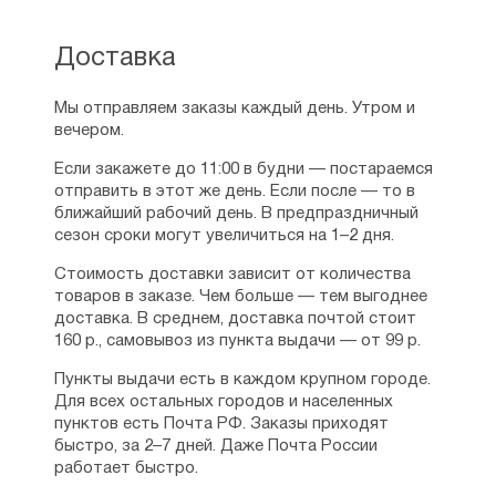
о православной вере, пишет статьи для
сайтов «Правмир», «Православие»,
Доставка
«Русская народная линия» и других. У него
вышло около двух десятков брошюр
Мы отправляем заказы каждый день. Утром и
на темы: православие и другие религии,
вечером.
новомученики, диалог с атеистом, борьба
со страстями. Также он написал несколько
Если закажете до 11:00 в будни — постараемся
книг, среди которых: Катехизис для детей,
отправить в этот же день. Если после — то в
«Святоотеческое понимание миссии»,
ближайший рабочий день. В предпраздничный
«Кончатся ли адские муки».
сезон сроки могут увеличиться на 1–2 дня.
Ссылки:
Стоимость доставки зависит от количества
товаров в заказе. Чем больше — тем выгоднее
Сайт священника Георгия Максимова
доставка. В среднем, доставка почтой стоит
—
http://yurijmaximov.wixsite.com/pravoslavie
160 р., самовывоз из пункта выдачи — от 99 р.
Православие.Ру
Пункты выдачи есть в каждом крупном городе.
—
http://www.pravoslavie.ru/authors/654.htm
Для всех остальных городов и населенных
Правмир
пунктов есть Почта РФ. Заказы приходят
—
http://www.pravmir.ru/author/user_1278884920/
быстро, за 2–7 дней. Даже Почта России
работает быстро.
ВКонтакте —
https://vk.com/club21289748