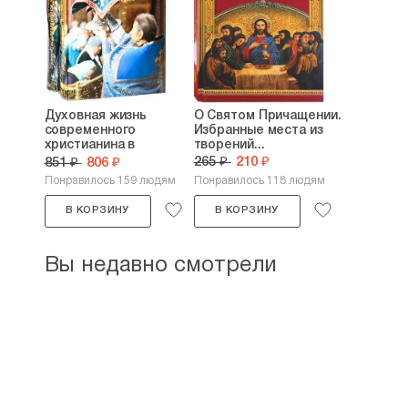
Духовная жизнь
О Святом Причащении.
современного
Избранные места из
христианина в
творений...
вопросах и...
265 ₽
210 ₽
851 ₽
806 ₽
Понравилось 159 людям
Понравилось 118 людям
В КОРЗИНУ
В КОРЗИНУ
Вы недавно смотрели