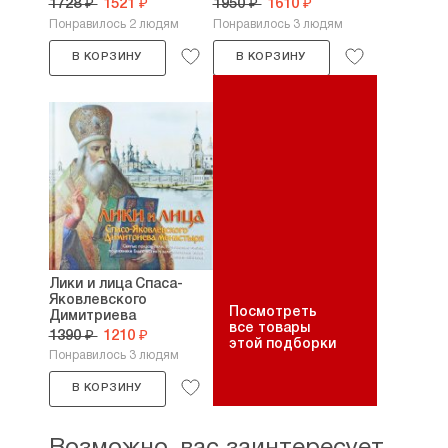
1728 ₽
1521 ₽
1950 ₽
1610 ₽
Понравилось 2 людям
Понравилось 3 людям
В КОРЗИНУ
В КОРЗИНУ
Лики и лица Спаса-
Яковлевского
Посмотреть
Димитриева
все товары
монастыря....
1390 ₽
1210 ₽
этой подборки
Понравилось 3 людям
В КОРЗИНУ