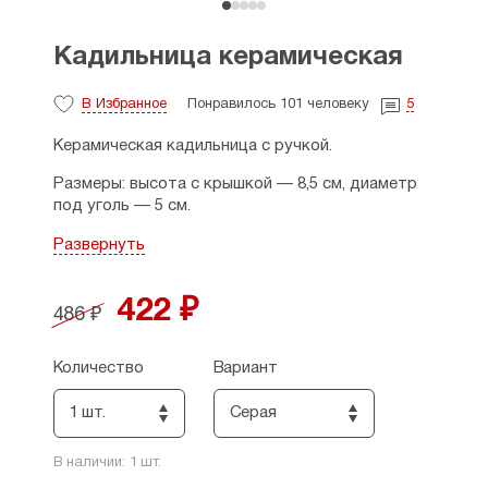
Кадильница керамическая
В Избранное
Понравилось 101 человеку
5
Керамическая кадильница с ручкой.
Размеры: высота с крышкой — 8,5 см, диаметр
под уголь — 5 см.
Страна производитель: Россия.
Развернуть
422 ₽
486 ₽
Количество
Вариант
1 шт.
Серая
В наличии:
1
шт.