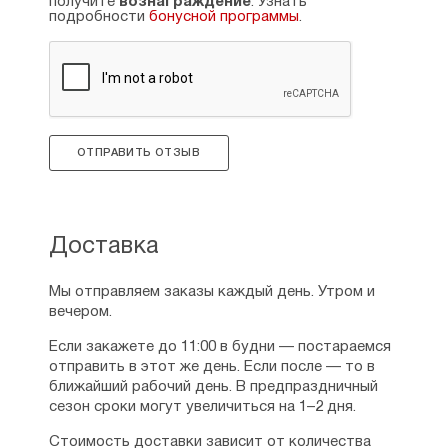
получите
вознаграждение
. Узнать
пустую чайную свечку, потом ту, которую
подробности
бонусной программы
.
поджигаю, чтоб огонь был ближе к паучку. при
таком способе не накрываю крышкой. с углем
тоже никаких проблем не возникает. легко
моется от остатков ладана, поверхность очень
гладкая и приятная тактильно. хочу
предупредить, что она достаточно сильно
нагревается, поэтому рекомендую ставить ее,
ОТПРАВИТЬ ОТЗЫВ
допустим, на плиту. огромное спасибо зернам за
такие прелестные товары)
Рейтинг:
2
Доставка
Марина
15.07.2026
Мы отправляем заказы каждый день. Утром и
Купила коричневую кадильницу, цвет не тёмный,
вечером.
но красивый. Хорошего качества, крышечка
Если закажете до 11:00 в будни — постараемся
плотно прилегает. Добротно упакована.
отправить в этот же день. Если после — то в
Рейтинг:
1
ближайший рабочий день. В предпраздничный
сезон сроки могут увеличиться на 1–2 дня.
Стоимость доставки зависит от количества