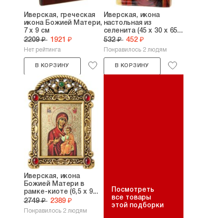
Иверская, греческая
Иверская, икона
икона Божией Матери,
настольная из
7 х 9 см
селенита (45 х 30 х 65...
2209 ₽
1921 ₽
532 ₽
452 ₽
Нет рейтинга
Понравилось 2 людям
В КОРЗИНУ
В КОРЗИНУ
Иверская, икона
Божией Матери в
Посмотреть
рамке-киоте (6,5 х 9...
все товары
2749 ₽
2389 ₽
этой подборки
Понравилось 2 людям