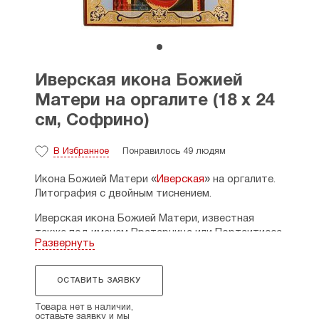
Иверская икона Божией
Матери на оргалите (18 х 24
см, Софрино)
В Избранное
Понравилось 49 людям
«
»
Икона Божией Матери
Иверская
на оргалите.
Литография с двойным тиснением.
Иверская икона Божией Матери, известная
также под именем Вратарница или Портаитисса,
Развернуть
является одной из самых почитаемых святынь
в православном мире. Ее название связано
с Иверским монастырем на Святой Горе Афон,
ОСТАВИТЬ ЗАЯВКУ
где этот чудотворный образ пребывает уже
более тысячи лет, никогда не покидая пределов
Товара нет в наличии,
оставьте заявку и мы
обители. Само имя Вратарница глубоко