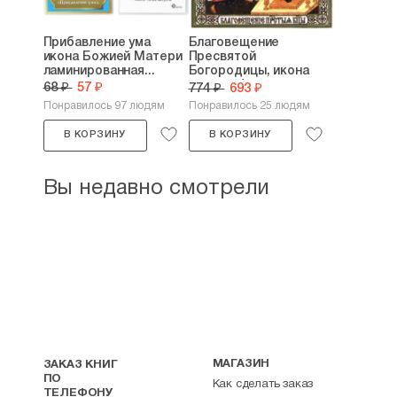
Прибавление ума
Благовещение
икона Божией Матери
Пресвятой
ламинированная...
Богородицы, икона
литография...
68 ₽
57 ₽
774 ₽
693 ₽
Понравилось 97 людям
Понравилось 25 людям
В КОРЗИНУ
В КОРЗИНУ
Вы недавно смотрели
МАГАЗИН
ЗАКАЗ КНИГ
ПО
Как сделать заказ
ТЕЛЕФОНУ