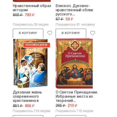
Нравственный образ
Епископ. Духовно-
истории
нравственный облик
русского...
900 ₽
783 ₽
67 ₽
59 ₽
Понравилось 38 людям
Понравилось 81 человеку
В КОРЗИНУ
В КОРЗИНУ
Духовная жизнь
О Святом Причащении.
современного
Избранные места из
христианина в
творений...
вопросах и...
265 ₽
210 ₽
851 ₽
806 ₽
Понравилось 159 людям
Понравилось 118 людям