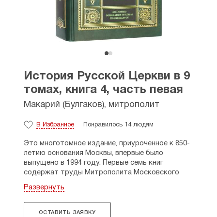
История Русской Церкви в 9
томах, книга 4, часть певая
Макарий (Булгаков), митрополит
В Избранное
Понравилось 14 людям
Это многотомное издание, приуроченное к 850-
летию основания Москвы, впервые было
выпущено в 1994 году. Первые семь книг
содержат труды Митрополита Московского
и Коломенского Макария, выдающегося
Развернуть
духовного деятеля и богослова XIX и начала ХХ
века. Автор начинает свой труд с ознакомления
читателя с историей русского христианства
ОСТАВИТЬ ЗАЯВКУ