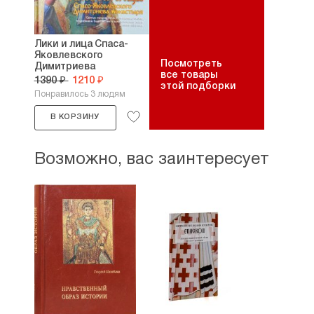
Лики и лица Спаса-
Яковлевского
Посмотреть
Димитриева
все товары
монастыря....
1390 ₽
1210 ₽
этой подборки
Понравилось 3 людям
В КОРЗИНУ
Возможно, вас заинтересует