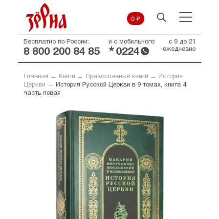
0 ₽
Бесплатно по России:
и с мобильного:
с 9 до 21
*
ежедневно
8 800 200 84 85
0224
Главная
→
Книги
→
Православные книги
→
История
Церкви
→
История Русской Церкви в 9 томах, книга 4,
часть певая