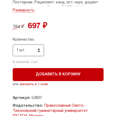
Постернак. Рецензент: канд. ист. наук, доцент
кафедры истории России ПСТГУ Ю. И.
Развернуть
Белоногова. Рекомендовано к изданию:
Редакционно-издательским советом ПСТГУ.
697 ₽
784 ₽
Количество
1 шт.
В наличии:
2
шт.
ДОБАВИТЬ В КОРЗИНУ
или
заказать в 1 клик
Артикул:
52897
Издательство:
Православный Свято-
Тихоновский гуманитарный университет