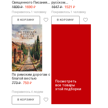
Священного Писания...
русском...
1830 ₽
1690 ₽
1647 ₽
1521 ₽
Понравилось 1 человеку
Понравилось 1 человеку
В КОРЗИНУ
В КОРЗИНУ
По римским дорогам с
благой вестью
Посмотреть
773 ₽
750 ₽
все товары
этой подборки
Понравилось 4 людям
В КОРЗИНУ