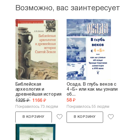
Возможно, вас заинтересует
Библейская
Осада. В глубь веков с
археология и
4 «Б» или как мы узнали
древнейшая история
об...
Святой...
58 ₽
1325 ₽
1166 ₽
Понравилось 73 людям
Понравилось 55 людям
В КОРЗИНУ
В КОРЗИНУ