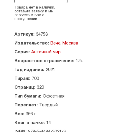
литературы, показывает взаимосвязь
культурных контактов. Не остается без
Товара нет в наличии,
оставьте заявку и мы
внимания и развитие религиозных взглядов
оповестим вас о
народов античного мира. Кареев исходит
поступлении
из всемирно-исторической точки зрения,
выдвигает на первый план вопросы внешней
Артикул:
34758
политики, экономическое или культурное
развитие, то есть то, что имело наибольшее
Издательство:
Вече, Москва
значение в жизни древних народов
Серия:
Античный мир
в определенный исторический период.
Возрастное ограничение:
12+
Содержание:
Год издания:
2021
ГЛАВА I
Тираж:
700
СТРАНА ГРЕКОВ И ИХ ДРЕВНЕЙШАЯ КУЛЬТУРА
I. География Древней Г рении
Страниц:
320
II. Народы древнегреческого мира
Тип бумаги:
Офсетная
III. Религия и поэтические предания греков
ГЛАВА II
Переплет:
Твердый
ОБЩЕСТВЕННЫЙ И ГОСУДАРСТВЕННЫЙ БЫТ
Вес:
366 г
ГРЕКОВ
ДО V В. ДО Р. Х.
Книг в пачке:
14
I. Древнейший общественный и государственный
ISBN:
978-5-4484-3021-3