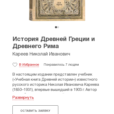
История Древней Греции и
Древнего Рима
Кареев Николай Иванович
В Избранное
Понравилось 7 людям
В настоящем издании представлен учебник
(«Учебная книга Древней истории») известного
русского историка Николая Ивановича Кареева
(1850–1931), впервые вышедший в 1903 г. Автор
подробно пишет о духовной жизни античного
Развернуть
человека, раскрывает нравственные
и общественные идеалы, рассматривает
возникновение и развитие философии,
ОСТАВИТЬ ЗАЯВКУ