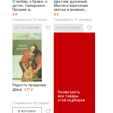
О любви, о браке, о
Цветник духовный.
детях. Священное
Мысли и изречения
Писание и...
святых и великих...
0 ₽
0 ₽
Понравилось 29 людям
Понравилось 71 человеку
НЕТ В НАЛИЧИИ
НЕТ В НАЛИЧИИ
Радость прощения
204 ₽
177 ₽
Посмотреть
все товары
этой подборки
Понравилось 192 людям
В КОРЗИНУ