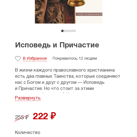
Исповедь и Причастие
В Избранное
Понравилось 12 людям
В жизни каждого православного христианина
есть два главных Таинства, которые соединяют
нас с Богом и друг с другом — Исповедь
и Причастие. Но что стоит за этими
священнодействиями? Как правильно
Развернуть
подготовиться к ним, что говорить на исповеди
и как вести себя во время Причастия? Эта книга,
выпущенная издательством «Даръ» в серии
222 ₽
255 ₽
«Азы православия», призвана стать первым
и самым надёжным помощником для всех, кто
задаётся этими вопросами. В ней просто
Количество