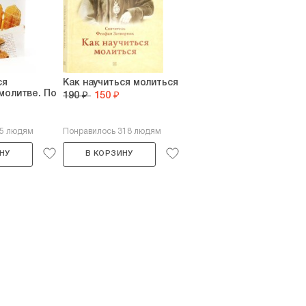
ся
Как научиться молиться
молитве. По
190 ₽
150 ₽
45 людям
Понравилось 318 людям
НУ
В КОРЗИНУ