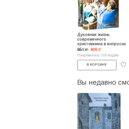
Духовная жизнь
современного
христианина в вопросах
и...
851 ₽
806 ₽
Понравилось 159 людям
В КОРЗИНУ
Вы недавно см