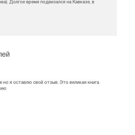
ва). Долгое время подвизался на Кавказе, в
 но издавать книги стал лишь сравнительно
тоящее время подвизается в одном из скитов
я вмч. Пантелеимона.
лей
 но я оставлю свой отзыв. Это великая книга
нию