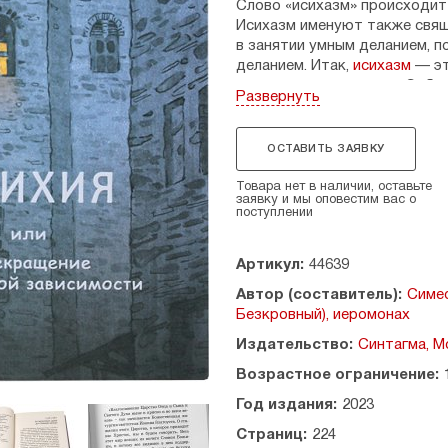
Слово «исихазм» происходит о
Исихазм именуют также свящ
в занятии умным деланием, п
деланием. Итак,
исихазм
— эт
непрестанная молитва. Собо
Развернуть
молитвой удобнейшую, кратк
Упоминание о данной практик
ОСТАВИТЬ ЗАЯВКУ
Лествичника. Он рассказыва
и душу и тело. Святой Иоанн
Товара нет в наличии, оставьте
он советует быть осмотрите
заявку и мы оповестим вас о
поступлении
исихазмом.
Преподобный Исаак Сирин отн
Артикул:
44639
матери раскаяния и началу с
Автор (составитель):
Симе
сего. Безмолвие же помогает
Безкровный), иеромонах
похоти очей, похоти плоти и
Издательство:
Синтагма, М
Одним из самых горячих сто
Григорий Палама (1296-1359).
Возрастное ограничение:
была оживлена, стала лучше 
Год издания:
2023
реальный опыт церковной жи
Страниц:
224
Содержание: