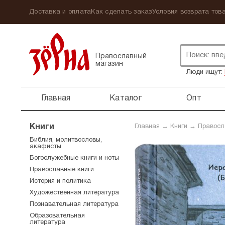
Доставка и оплата
Как сделать заказ
Условия возврата това
Православный
магазин
Люди ищут:
Главная
Каталог
Опт
Книги
Главная
→
Книги
→
Правосл
Библия, молитвословы,
акафисты
Богослужебные книги и ноты
Православные книги
История и политика
Художественная литература
Познавательная литература
Образовательная
литература