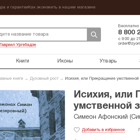
ра и гарантии
Как экономить в нашем магазине
Бесплатно 
8 800 
с 9:00 до 
order@zyorn
Гавриил Ургебадзе
Книги
Иконы
Утварь
авные книги
→
Духовный рост
→
Исихия, или Прекращение умственной
Исихия, или
умственной 
Симеон Афонский (Си
Добавить
в избранное