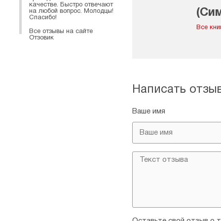
качестве. Быстро отвечают
(Си
на любой вопрос. Молодцы!
Спасибо!
иер
Все кни
Все отзывы на сайте
Отзовик
Написать отзы
Ваше имя