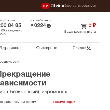
Войти
Зарегистрироваться
0 ₽
по России:
и с мобильного:
200 84 85
0224
*
0
₽
21:00 ежедневно
Ваша корзина пуста
a.ru
Здравница
Ювелирное
Скидки
 зависимости
 Прекращение
зависимости
мон Безкровный), иеромонах
Понравилось 293 людям
1
комментарий