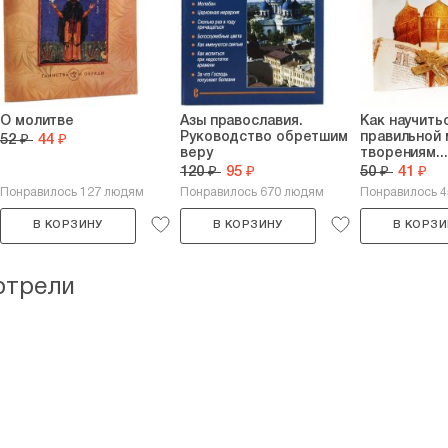
О молитве
Азы православия.
Как научить
Руководство обретшим
правильной 
52 ₽
44 ₽
веру
творениям...
120 ₽
95 ₽
50 ₽
41 ₽
Понравилось 127 людям
Понравилось 670 людям
Понравилось 
В КОРЗИНУ
В КОРЗИНУ
В КОРЗИ
отрели