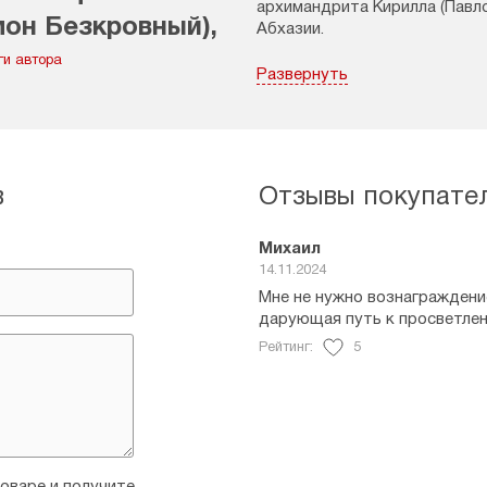
архимандрита Кирилла (Павло
мон Безкровный),
Абхазии.
омонах
ги автора
Писал отец Симон всю жизнь,
Развернуть
недавно, в 2008 году. В нас
Русского на Афоне Монастыр
в
Отзывы покупате
Михаил
14.11.2024
Мне не нужно вознаграждение
дарующая путь к просветле
Рейтинг:
5