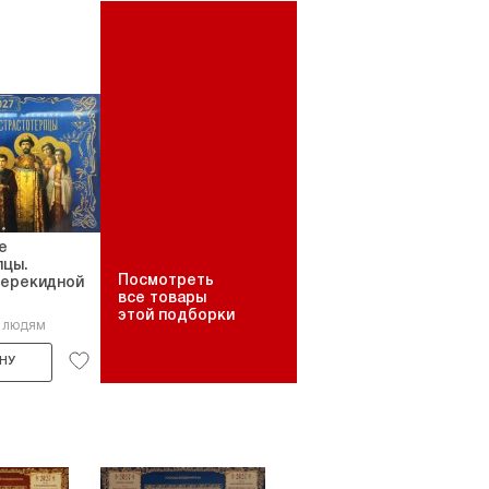
е
пцы.
Посмотреть
перекидной
все товары
этой подборки
5 людям
НУ