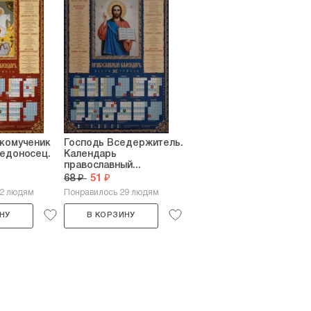
икомученик
Господь Вседержитель.
бедоносец.
Календарь
православный...
68 ₽
51 ₽
22 людям
Понравилось 29 людям
НУ
В КОРЗИНУ