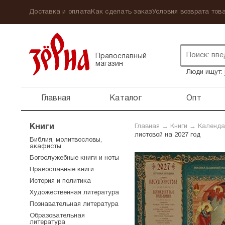
Доставка и оплата
Как сделать заказ
Условия возврата това
Православный
магазин
Люди ищут:
Главная
Каталог
Опт
Книги
Главная
→
Книги
→
Календа
листовой на 2027 год
Библия, молитвословы,
акафисты
Богослужебные книги и ноты
Православные книги
История и политика
Художественная литература
Познавательная литература
Образовательная
литература