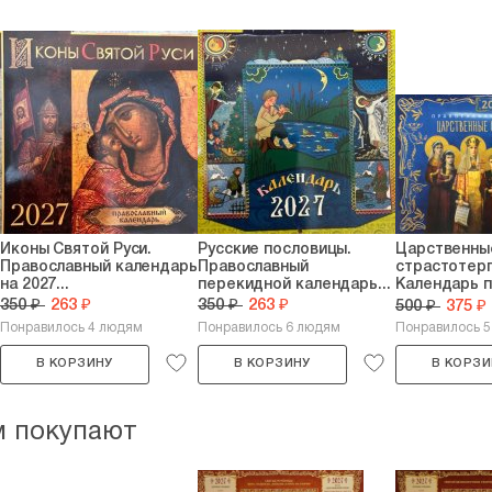
Иконы Святой Руси.
Русские пословицы.
Царственны
Православный календарь
Православный
страстотер
на 2027...
перекидной календарь...
Календарь 
на...
350 ₽
263 ₽
350 ₽
263 ₽
500 ₽
375 ₽
Понравилось 4 людям
Понравилось 6 людям
Понравилось 
В КОРЗИНУ
В КОРЗИНУ
В КОРЗИ
м покупают