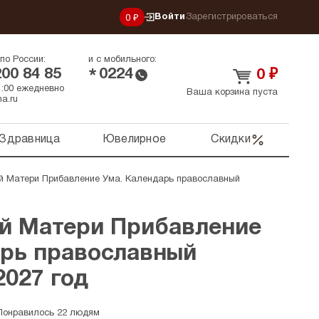
Войти
Зарегистрироваться
0 ₽
по России:
и с мобильного:
200 84 85
0224
*
0
₽
21:00 ежедневно
Ваша корзина пуста
a.ru
Здравница
Ювелирное
Скидки
й Матери Прибавление Ума. Календарь православный
й Матери Прибавление
арь православный
2027 год
Понравилось 22 людям