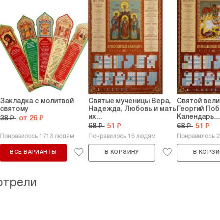
Закладка с молитвой
Святые мученицы Вера,
Святой вел
святому
Надежда, Любовь и мать
Георгий По
их...
Календарь...
38 ₽
от 26 ₽
68 ₽
51 ₽
68 ₽
51 ₽
Понравилось 1713 людям
Понравилось 16 людям
Понравилось 
ВСЕ ВАРИАНТЫ
В КОРЗИНУ
В КОРЗИ
отрели