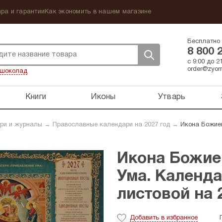
ра и гарантии
Как экономить в нашем магазине
Бесплатно 
8 800 
с 9:00 до 
order@zyorn
шоколад
Книги
Иконы
Утварь
ри и журналы
→
Православные календари на 2027 год
→
Икона Божие
Икона Божие
Ума. Календ
листовой на 
Добавить
в избранное