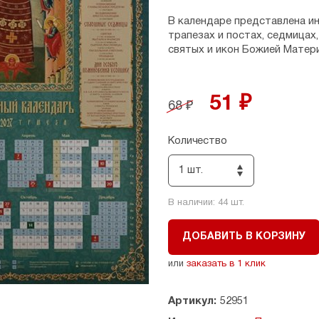
В календаре представлена и
трапезах и постах, седмицах
святых и икон Божией Матери
51 ₽
68 ₽
Количество
1 шт.
В наличии:
44
шт.
ДОБАВИТЬ В КОРЗИНУ
или
заказать в 1 клик
Артикул:
52951