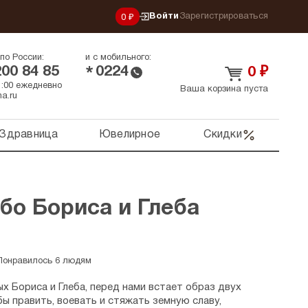
Войти
Зарегистрироваться
0 ₽
по России:
и с мобильного:
200 84 85
0224
*
0
₽
21:00 ежедневно
Ваша корзина пуста
a.ru
Здравница
Ювелирное
Скидки
бо Бориса и Глеба
Понравилось 6 людям
х Бориса и Глеба, перед нами встает образ двух
бы править, воевать и стяжать земную славу,