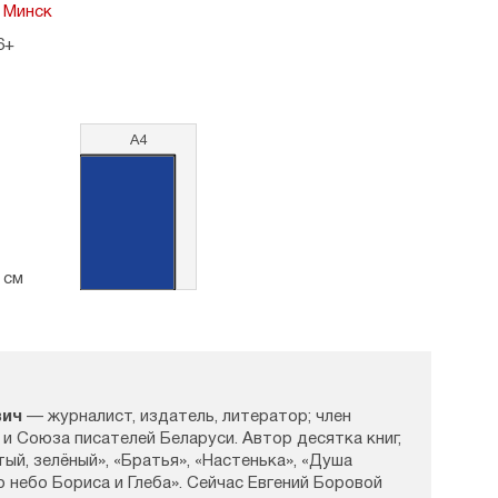
 Минск
6+
А4
2 см
вич
— журналист, издатель, литератор; член
и Союза писателей Беларуси. Автор десятка книг,
ый, зелёный», «Братья», «Настенька», «Душа
о небо Бориса и Глеба». Сейчас Евгений Боровой