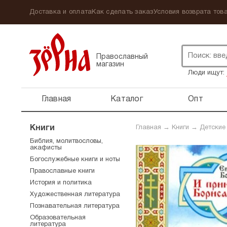
Доставка и оплата
Как сделать заказ
Условия возврата това
Православный
магазин
Люди ищут:
Главная
Каталог
Опт
Книги
Главная
→
Книги
→
Детские
Библия, молитвословы,
акафисты
Богослужебные книги и ноты
Православные книги
История и политика
Художественная литература
Познавательная литература
Образовательная
литература