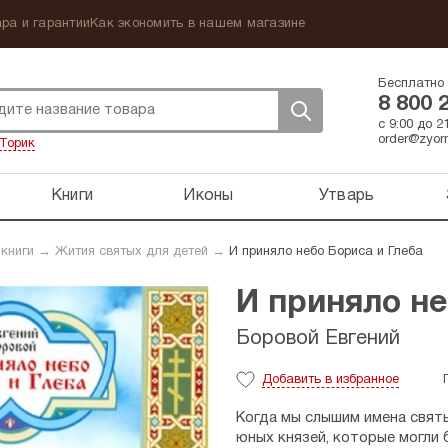
ра и гарантии
Как экономить в нашем магазине
Бесплатно 
8 800 
с 9:00 до 
order@zyorn
Торик
Книги
Иконы
Утварь
 книги
→
Жития святых для детей
→
И приняло небо Бориса и Глеба
И приняло не
Боровой Евгений
Добавить
в избранное
Когда мы слышим имена святы
юных князей, которые могли 