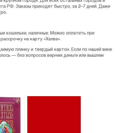
м крупном городе. Для всех остальных городов и
та РФ. Заказы приходят быстро, за 2–7 дней. Даже
ро.
ые кошельки, наличные. Можно оплатить при
рассрочку на карту «Халва».
аемую пленку и твердый картон. Если по нашей вине
илось — без вопросов вернем деньги или вышлем