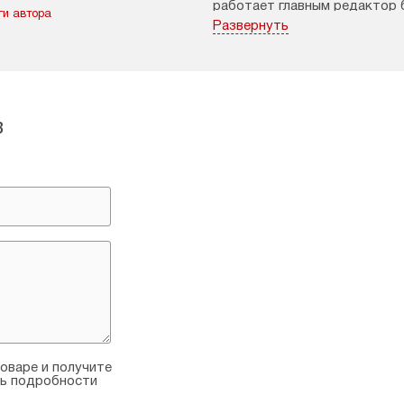
работает главным редактор 
ги автора
Небесные».
Развернуть
в
оваре и получите
ть подробности