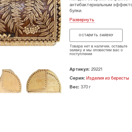
антибактериальным эффектом
булки.
Развернуть
Хлебница покрыта искусной р
художника. Темная краска п
эксклюзивной авторской раб
ОСТАВИТЬ ЗАЯВКУ
Размеры: длина хлебницы пере
Товара нет в наличии, оставьте
с крышкой - 15 см, без крышки
заявку и мы оповестим вас о
поступлении
Страна-производитель: Росс
Артикул:
29221
Серия:
Изделия из бересты
Вес:
370 г