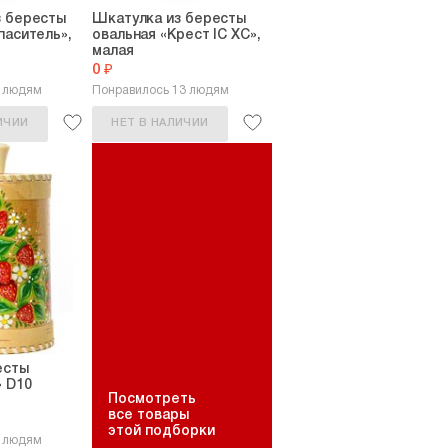
з бересты
Шкатулка из бересты
паситель»,
овальная «Крест IC XC»,
малая
0 ₽
3 людям
Понравилось 13 людям
ИЧИИ
НЕТ В НАЛИЧИИ
есты
 D10
Посмотреть
все товары
этой подборки
7 людям