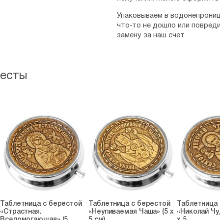
Упаковываем в водонепрониц
что-то не дошло или повред
замену за наш счет.
ресты
Таблетница с берестой
Таблетница с берестой
Таблетница 
«Страстная.
«Неупиваемая Чаша» (5 х
«Николай Чу
Всепомогающая» (5...
5 см)
х 5...