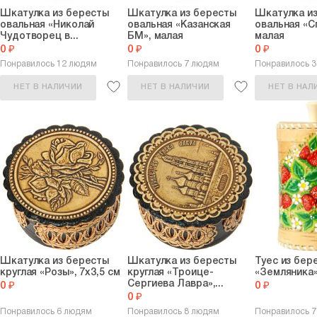
Шкатулка из бересты
Шкатулка из бересты
Шкатулка и
овальная «Николай
овальная «Казанская
овальная «С
Чудотворец в...
БМ», малая
малая
0 ₽
0 ₽
0 ₽
Понравилось 12 людям
Понравилось 7 людям
Понравилось 
НЕТ В НАЛИЧИИ
НЕТ В НАЛИЧИИ
НЕТ В НАЛ
Шкатулка из бересты
Шкатулка из бересты
Туес из бер
круглая «Розы», 7х3,5 см
круглая «Троице-
«Земляника»
Сергиева Лавра»,...
0 ₽
0 ₽
0 ₽
Понравилось 6 людям
Понравилось 8 людям
Понравилось 