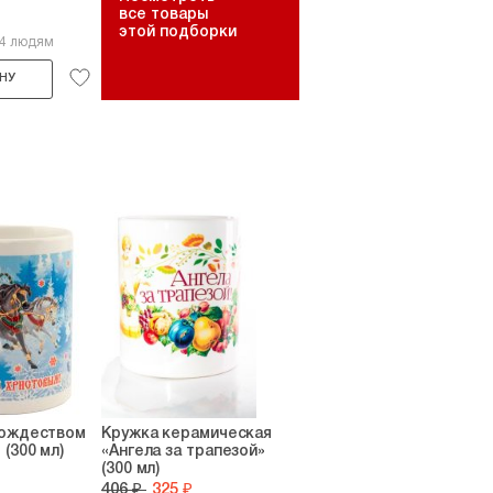
все товары
этой подборки
14 людям
НУ
Рождеством
Кружка керамическая
(300 мл)
«Ангела за трапезой»
(300 мл)
406 ₽
325 ₽