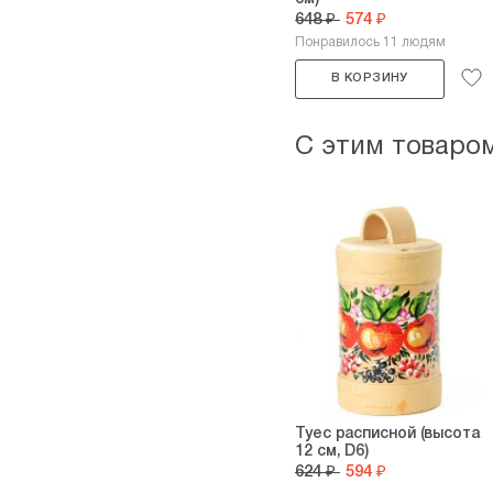
648 ₽
574 ₽
Понравилось 11 людям
В КОРЗИНУ
С этим товаро
Туес расписной (высота
12 см, D6)
624 ₽
594 ₽