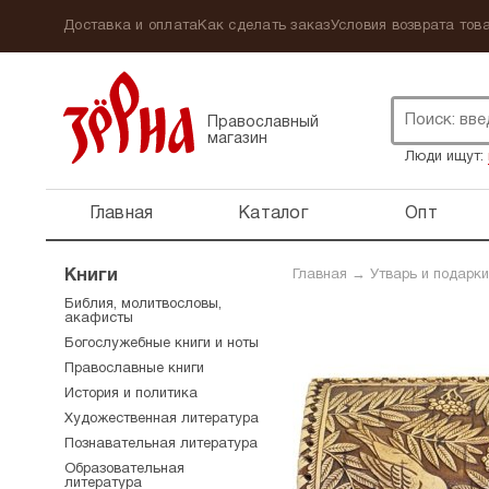
Доставка и оплата
Как сделать заказ
Условия возврата това
Православный
магазин
Люди ищут:
Главная
Каталог
Опт
Книги
Главная
→
Утварь и подарки
Библия, молитвословы,
акафисты
Богослужебные книги и ноты
Православные книги
История и политика
Художественная литература
Познавательная литература
Образовательная
литература