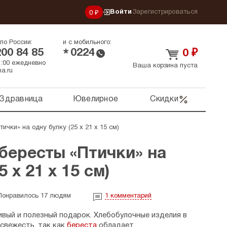
Войти
Зарегистрироваться
0 ₽
по России:
и с мобильного:
200 84 85
0224
*
0
₽
21:00 ежедневно
Ваша корзина пуста
a.ru
Здравница
Ювелирное
Скидки
ички» на одну булку (25 х 21 х 15 см)
бересты «Птички» на
5 х 21 х 15 см)
Понравилось 17 людям
1
комментарий
вый и полезный подарок. Хлебобулочные изделия в
свежесть, так как
береста
обладает