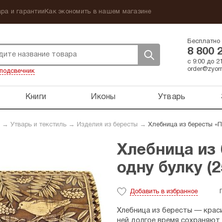
ра и гарантии
Как экономить в нашем магазине
Бесплатно 
8 800 
с 9:00 до 
order@zyorn
подсвечник
Книги
Иконы
Утварь
→
Утварь и текстиль
→
Изделия из бересты
→
Хлебница из бересты «Пт
Хлебница из 
одну булку (2
Добавить
в избранное
Хлебница из бересты — краси
ней долгое время сохраняют 