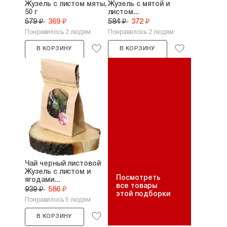
Жузель с листом мяты,
Жузель с мятой и
50 г
листом...
579 ₽
369 ₽
584 ₽
372 ₽
Понравилось 2 людям
Понравилось 2 людям
В КОРЗИНУ
В КОРЗИНУ
Чай черный листовой
Жузель с листом и
Посмотреть
ягодами...
все товары
939 ₽
586 ₽
этой подборки
Понравилось 5 людям
В КОРЗИНУ