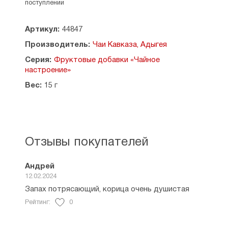
по желанию добавьте свежие дольки апельсина,
поступлении
сахар, все перемешайте, закройте крышкой
(желательно перелить в термос) и дайте
Артикул:
44847
настояться 15 мин. Глинтвейн готов.
Пропорции набора рассчитаны на 1 л готового
Производитель:
Чаи Кавказа, Адыгея
напитка, но они могут с легкостью меняться
Серия:
Фруктовые добавки «Чайное
в зависимости от предпочтений.
настроение»
Вес:
15 г
Отзывы покупателей
Андрей
12.02.2024
Запах потрясающий, корица очень душистая
Рейтинг:
0