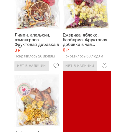
Лимон, апельсин,
Ежевика, яблоко,
лемонграсс.
барбарис. Фруктовая
Фруктовая добавка в
добавка в чай...
чай...
0 ₽
0 ₽
Понравилось 26 людям
Понравилось 30 людям
НЕТ В НАЛИЧИИ
НЕТ В НАЛИЧИИ