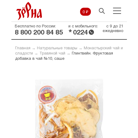
0 ₽
Бесплатно по России:
и с мобильного:
с 9 до 21
*
ежедневно
8 800 200 84 85
0224
Главная
→
Натуральные товары
→
Монастырский чай и
сладости
→
Травяной чай
→
Глинтвейн. Фруктовая
добавка в чай №10, саше