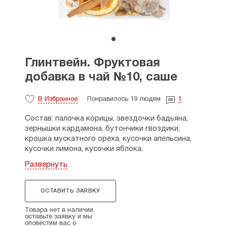
Глинтвейн. Фруктовая
добавка в чай №10, саше
В Избранное
Понравилось 19 людям
1
Состав: палочка корицы, звездочки бадьяна,
зернышки кардамона, бутончики гвоздики,
крошка мускатного ореха, кусочки апельсина,
кусочки лимона, кусочки яблока.
Развернуть
Способ приготовления. В кастрюлю с толстым
дном влейте красное вино (можно разбавить
соком в пропорции 1:1), добавьте набор для
ОСТАВИТЬ ЗАЯВКУ
глинтвейна серии «Чайное настроение»,
помешивая, доведите напиток со специями
Товара нет в наличии,
до кипения, но не кипятить! Выключите огонь,
оставьте заявку и мы
оповестим вас о