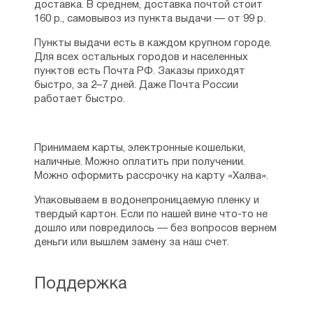
По-человечески
помочь, действительно,
доставка. В среднем, доставка почтой стоит
трудно, но для Бога невозможного нет.
160 р., самовывоз из пункта выдачи — от 99 р.
В общем, однажды я отправилась на совет
Пункты выдачи есть в каждом крупном городе.
к нашему оптинскому игумену Антонию,
Для всех остальных городов и населенных
а он так радостно и счастливо
пунктов есть Почта РФ. Заказы приходят
благословил меня заняться изданием
быстро, за 2–7 дней. Даже Почта России
книжки, что я почувствовала — всё будет
работает быстро.
хорошо. За Марию молились в Оптиной
пустыни и в Грузии. А мы с ней
переписывались по интернету, отбирая
рассказы для сборника. Я редактировала,
Принимаем карты, электронные кошельки,
просила Машу
кое-что
переделать.
наличные. Можно оплатить при получении.
И после почти двух лет искушений
Можно оформить рассрочку на карту «Халва».
и везений книга «Открытые небеса»,
наконец-то
, увидела свет».
Упаковываем в водонепроницаемую пленку и
твердый картон. Если по нашей вине что-то не
дошло или повредилось — без вопросов вернем
деньги или вышлем замену за наш счет.
Поддержка