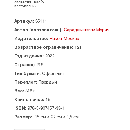
прозе талантливой писательницы.
оповестим вас о
поступлении
Содержание:
ЭТО ТБИЛИСИ, ДЕТКА!
Артикул:
35111
Старые соседи
Автор (составитель):
Сараджишвили Мария
Это Тбилиси, детка!
Матрас
Издательство:
Никея, Москва
Нарды
Возрастное ограничение:
12+
Нашла коса на камень
Ремонтные страсти
Год издания:
2022
Фотосессия лифчиков
Страниц:
216
МОЯ СОСЕДКА ЗИНА
Тип бумаги:
Офсетная
Страсти по кошкам
Переплет:
Твердый
Зина и матрас
Зина и бутылка зети
Вес:
318 г
Зина и дрова
Книг в пачке:
16
Про войну с келейником
Зина с корзиной обличений
ISBN:
978-5-907457-33-1
День рождения
Размер:
15 см × 22 см × 1,5 см
Зинина ванная
Веревка
Марьяжный интерес Гамлета