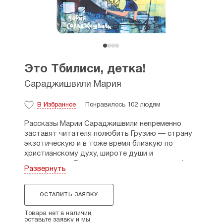
Это Тбилиси, детка!
Сараджишвили Мария
В Избранное
Понравилось 102 людям
Рассказы Марии Сараджишвили непременно
заставят читателя полюбить Грузию — страну
экзотическую и в тоже время близкую по
христианскому духу, широте души и
сердечности. Вы окунетесь в густую атмосферу
Развернуть
сегодняшнего Тбилиси: шумные рынки и дворики,
где встречаются друзья-соседи, домашние
трапезы и семейные скандалы, древние
ОСТАВИТЬ ЗАЯВКУ
традиции и новая реальность, драматические
перипетии и юмор органично сочетаются в
Товара нет в наличии,
оставьте заявку и мы