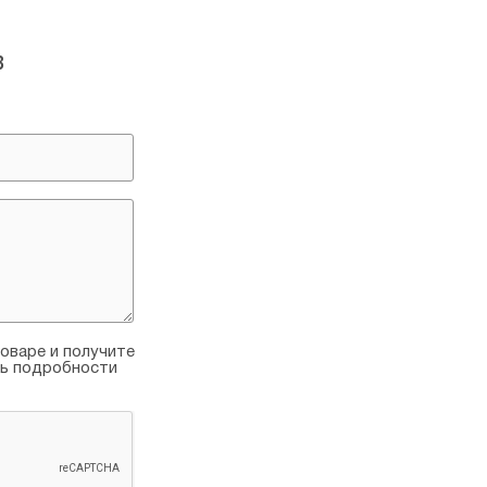
СУДЬБА ВРАНГЕЛЕВСКОГО 
Глава 6
в
КАК УГОНЯЛИ ПАРОХОДЫ
Глава 7
КАК ЭМИГРАНТЫ ПОПЫТАЛ
ГРАЖДАНСКУЮ ВОЙНУ
Глава 8
РККА ВЕДЕТ «АКТИВНУЮ Р
Глава 9
БЕЛАЯ ЭМИГРАЦИЯ В ВОЙНАХ
Глава 10
СОЗДАНИЕ РОВСа
Глава 11
ИМПЕРАТОР КИРИЛЛ I
Глава 12
КИРИЛЛОВИЧИ — ПРЕТЕНД
оваре и получите
НА РУССКИЙ ТРОН
ть подробности
ВМЕСТО ЭПИЛОГА
СПИСОК ИСПОЛЬЗОВАННОЙ