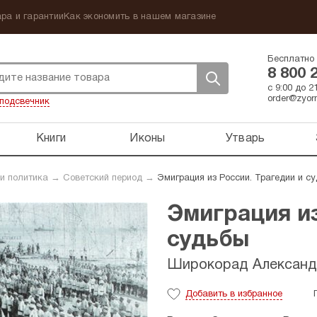
ра и гарантии
Как экономить в нашем магазине
Бесплатно 
8 800 
с 9:00 до 
order@zyorn
подсвечник
Книги
Иконы
Утварь
 и политика
→
Советский период
→
Эмиграция из России. Трагедии и с
Эмиграция из
судьбы
Широкорад Александ
Добавить
в избранное