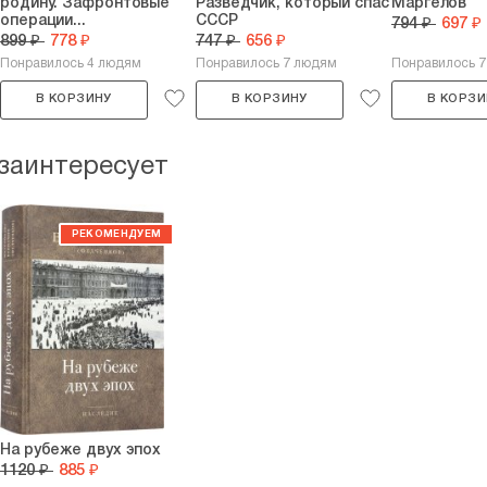
родину. Зафронтовые
Разведчик, который спас
Маргелов
операции...
СССР
794 ₽
697 ₽
899 ₽
778 ₽
747 ₽
656 ₽
Понравилось 4 людям
Понравилось 7 людям
Понравилось 
В КОРЗИНУ
В КОРЗИНУ
В КОРЗИ
 заинтересует
На рубеже двух эпох
1120 ₽
885 ₽