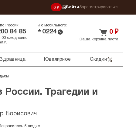
Войти
Зарегистрироваться
0 ₽
по России:
и с мобильного:
200 84 85
0224
*
0
₽
21:00 ежедневно
Ваша корзина пуста
a.ru
Здравница
Ювелирное
Скидки
удьбы
 России. Трагедии и
р Борисович
Понравилось 5 людям