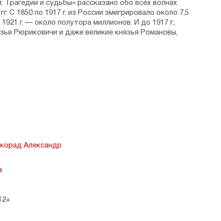
и. Трагедии и судьбы» рассказано обо всех волнах
гг. С 1850 по 1917 г. из России эмигрировало около 7,5
 1921 г. — около полутора миллионов. И до 1917 г.,
язья Рюриковичи и даже великие князья Романовы,
тьяне, хотя и по разным причинам.
овы их достижения в культуре, науке и бизнесе? Как
ах 1924-1939 гг. и на чьей стороне были во Второй
огом другом рассказывается в данной книге.
РСКОЙ РОССИИ
корад Александр
1850-2017 гг
а
ДЕНТЫ
12+
ИИ