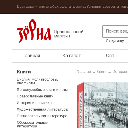
Доставка и оплата
Как сделать заказ
Условия возврата това
Православный
магазин
Люди ищут:
Главная
Каталог
Опт
Книги
Главная
→
Книги
→
История
Библия, молитвословы,
акафисты
Богослужебные книги и ноты
Православные книги
История и политика
Художественная литература
Познавательная литература
Образовательная
литература