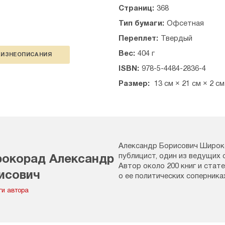
Глава 5
Страниц:
368
БЕГСТВО ОТ НИЩЕТЫ И Д
Раздел II
Тип бумаги:
Офсетная
ИНТЕЛЛЕКТУАЛЬНАЯ ЭМИГР
Переплет:
Твердый
Глава 1
БЕЛЫЙ БАЛЕТ И БЕЛЫЕ ИН
Вес:
404 г
ИЗНЕОПИСАНИЯ
Глава 2
ISBN:
978-5-4484-2836-4
СОЗВЕЗДИЕ КРАСНЫХ ГРА
Глава 3
Размер:
13 см × 21 см × 2 см
ЭМИГРАНТСКОЕ КИНО
Глава 4
РУССКО-ЕВРЕЙСКИЙ ГОЛЛИ
Раздел 1П
БЕЛОГВАРДЕЙСКАЯ ЭМИГРА
Глава 1
Александр Борисович Широк
ВЕЛИКИЙ ИСХОД БАРОНА В
публицист, один из ведущих 
окорад Александр
Глава 2
Автор около 200 книг и стат
РУССКИЕ В КОНСТАНТИНО
исович
о ее политических соперника
Глава 3
ги автора
ВРАНГЕЛЬ ПЕРЕВОДИТ АРМ
Глава 4
«ПОРУЧИК ГОЛИЦЫН, А, МОЖЕ
Глава 5