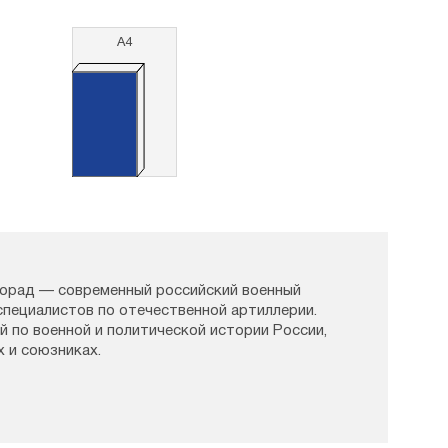
ИСКРИМИНАЦИИ
А4
АЦИЯ ПЕРВОЙ ВОЛНЬ
ЖЕНЕРЫ
ФОВ
ВУД
ЦИЯ ПЕРВОЙ ВОЛНЫ
орад — современный российский военный
РАНГЕЛЯ
специалистов по отечественной артиллерии.
ей по военной и политической истории России,
ПОЛЕ
х и союзниках.
ИЮ НА БАЛКАНЫ
Т, ВЕРНЕМСЯ...»