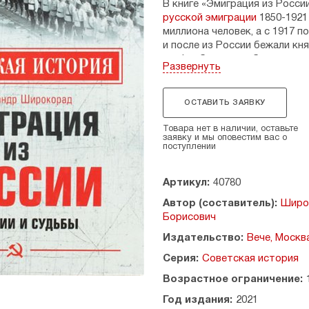
В книге «Эмиграция из Росси
русской эмиграции
1850-1921 
миллиона человек, а с 1917 по
и после из России бежали кн
графы, бароны, рабочие, крес
Развернуть
Как они жили на чужбине? Как
они воевали в локальных войн
ОСТАВИТЬ ЗАЯВКУ
мировой войне? Об этом и мн
Товара нет в наличии, оставьте
Содержание:
заявку и мы оповестим вас о
поступлении
ПРЕДИСЛОВИЕ
Раздел I
Артикул:
40780
ЭМИГРАЦИЯ ИЗ ИМПЕРАТО
Глава 1
Автор (составитель):
Широ
ВОЛНЫ РУССКОЙ ЭМИГРАЦИИ 
Борисович
Глава 2
Издательство:
Вече, Москв
ЭМИГРАЦИЯ СЕМЕЙНАЯ
Глава 3
Серия:
Советская история
ИНТЕЛЛЕКТУАЛЫ И ДИССИ
Возрастное ограничение:
Глава 4
ОХРАНКА ПРОТИВ ЭМИГРАЦ
Год издания:
2021