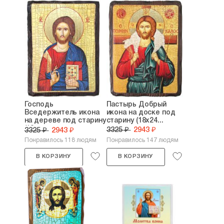
Господь
Пастырь Добрый
Вседержитель икона
икона на доске под
на дереве под старину
старину (18х24...
(18...
3325 ₽
2943 ₽
3325 ₽
2943 ₽
Понравилось 118 людям
Понравилось 147 людям
В КОРЗИНУ
В КОРЗИНУ