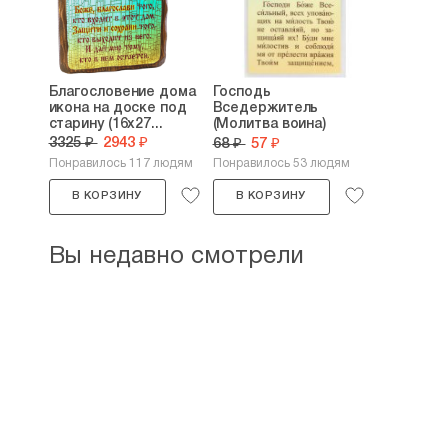
Благословение дома
Господь
икона на доске под
Вседержитель
старину (16х27...
(Молитва воина)
икона...
3325 ₽
2943 ₽
68 ₽
57 ₽
Понравилось 117 людям
Понравилось 53 людям
В КОРЗИНУ
В КОРЗИНУ
Вы недавно смотрели