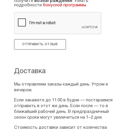
получите
вознаграждение
. Узнать
подробности
бонусной программы
.
Александра
15.11.2024
Бутылочка достаточно большая, хватает
надолго, даже если помазываться каждый день.
Крепкая, крышка плотно закручивается, масло
не проливается даже если носить в сумке. Запах
ОТПРАВИТЬ ОТЗЫВ
лёгкий яблочный, не пахнет жирным. Масло
хорошо впитывается, не оставляет следов, не
вызывает раздражения, неприятных ощущений.
Мажу, когда мысли тревожные или дурные в
Доставка
голову лезут, когда раздражение, возмущение
сердца бывает, во время болезни. Читаю
тропарь Воскресению. Помогает. Единственное,
Мы отправляем заказы каждый день. Утром и
хотелось бы знать, от каких конкретно икон
вечером.
освящено масло, очень интересно. Нигде не
Если закажете до 11:00 в будни — постараемся
нашла информацию.
отправить в этот же день. Если после — то в
Рейтинг:
0
ближайший рабочий день. В предпраздничный
сезон сроки могут увеличиться на 1–2 дня.
Александра
Стоимость доставки зависит от количества
15.11.2024