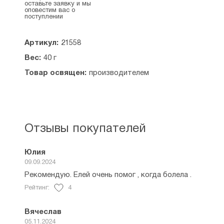
оставьте заявку и мы
оповестим вас о
Объем: 20 мл.
поступлении
Размеры: высота флакона - 8 см, диаметр - 2,5
см.
Артикул:
21558
Условия хранения: хранить освященное масло
Вес:
40 г
необходимо у икон, при комнатной температуре,
Товар освящен:
производителем
избегая попадания прямых солнечный лучей.
Страна производитель: Россия.
Отзывы покупателей
Юлия
09.09.2024
Рекомендую. Елей очень помог , когда болела .
Рейтинг:
4
Вячеслав
05.11.2024