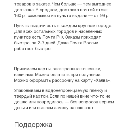
товаров в заказе. Чем больше — тем выгоднее
Бутылочка достаточно большая, хватает
доставка. В среднем, доставка почтой стоит
надолго, даже если помазываться каждый день.
160 р., самовывоз из пункта выдачи — от 99 р.
Крепкая, крышка плотно закручивается, масло
не проливается даже если носить в сумке. Запах
Пункты выдачи есть в каждом крупном городе.
лёгкий яблочный, не пахнет жирным. Масло
Для всех остальных городов и населенных
хорошо впитывается, не оставляет следов, не
пунктов есть Почта РФ. Заказы приходят
вызывает раздражения, неприятных ощущений.
быстро, за 2–7 дней. Даже Почта России
Мажу, когда мысли тревожные или дурные в
работает быстро.
голову лезут, когда раздражение, возмущение
сердца бывает, во время болезни. Читаю
тропарь Воскресению. Помогает. Единственное,
Принимаем карты, электронные кошельки,
хотелось бы знать, от каких конкретно икон
наличные. Можно оплатить при получении.
освящено масло, очень интересно. Нигде не
Можно оформить рассрочку на карту «Халва».
нашла информацию.
Рейтинг:
0
Упаковываем в водонепроницаемую пленку и
твердый картон. Если по нашей вине что-то не
дошло или повредилось — без вопросов вернем
Светлана
деньги или вышлем замену за наш счет.
25.01.2025
Да,я хожу часто в иконную лавку и покупаю
масло от гроба господня,мне оно очень
Поддержка
помогает,я его пью,я принимаю психотропные