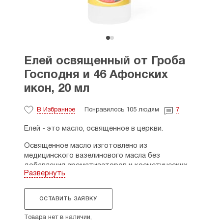
Елей освященный от Гроба
Господня и 46 Афонских
икон, 20 мл
В Избранное
Понравилось 105 людям
7
Елей - это масло, освященное в церкви.
Освященное масло изготовлено из
медицинского вазелинового масла без
добавления ароматизаторов и косметических
Развернуть
отдушек. Это освященное масло для
помазывания, православные верующие
благоговейно, с молитвой применяют масло для
ОСТАВИТЬ ЗАЯВКУ
исцеления больных мест (для наружнего
применения).
Товара нет в наличии,