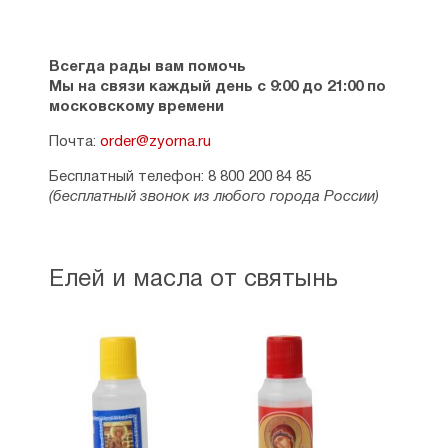
препараты,от них тяжёлые полочки,а святое
масло помогает мне расслабиться внутри ,в
теле.
Всегда рады вам помочь
Рейтинг:
2
Мы на связи каждый день с 9:00 до 21:00 по
московскому времени
Юлия
Почта:
order@zyorna.ru
25.11.2025
Елей освященный от Гроба Господня и 46
Бесплатный телефон: 8 800 200 84 85
Афонских икон, мне очень помогает. Заметила,
(бесплатный звонок из любого города России)
если на ночь помажу этим
маслом,крестообразно лоб и область сердца,
утром просыпаюсь до будильника.Очень
помогает при вирусных инфекциях.
Елей и масла от святынь
Рейтинг:
1