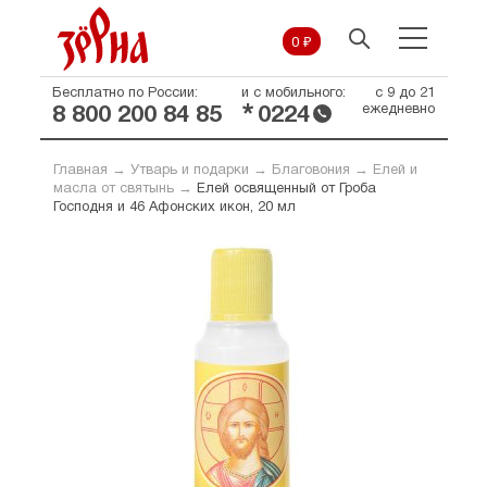
0 ₽
Бесплатно по России:
и с мобильного:
с 9 до 21
*
ежедневно
8 800 200 84 85
0224
Главная
→
Утварь и подарки
→
Благовония
→
Елей и
масла от святынь
→
Елей освященный от Гроба
Господня и 46 Афонских икон, 20 мл