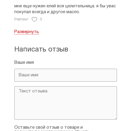
мне еще нужен елей вся целительница. я бы увас
покупал всегда и другое масло.
Рейтинг:
3
Развернуть
Александра
15.11.2024
Бутылочка достаточно большая, хватает
Написать отзыв
надолго, даже если помазываться каждый день.
Крепкая, крышка плотно закручивается, масло
Ваше имя
не проливается даже если носить в сумке. Запах
лёгкий яблочный, не пахнет жирным. Масло
хорошо впитывается, не оставляет следов, не
вызывает раздражения, неприятных ощущений.
Мажу, когда мысли тревожные или дурные в
голову лезут, когда раздражение, возмущение
сердца бывает, во время болезни. Читаю
тропарь Воскресению. Помогает. Единственное,
хотелось бы знать, от каких конкретно икон
освящено масло, очень интересно. Нигде не
нашла информацию.
Оставьте свой отзыв о товаре и
Рейтинг:
0