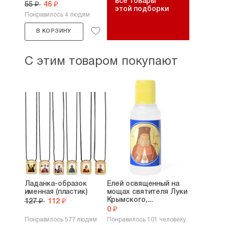
все товары
55 ₽
46 ₽
этой подборки
Понравилось 4 людям
В КОРЗИНУ
С этим товаром покупают
Ладанка-образок
Елей освященный на
именная (пластик)
мощах святителя Луки
Крымского,...
127 ₽
112 ₽
0 ₽
Понравилось 577 людям
Понравилось 101 человеку