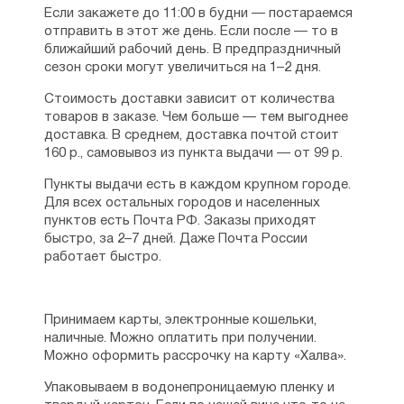
остатка. Чуковский то и дело строчит
Если закажете до 11:00 в будни — постараемся
письма на Украину с публицистическими
отправить в этот же день. Если после — то в
статьями. Он анализирует современных
ближайший рабочий день. В предпраздничный
авторов и сопоставляет их с ушедшими
сезон сроки могут увеличиться на 1–2 дня.
гениями. Он переводит подлинные
Стоимость доставки зависит от количества
английские шедевры. И наконец
товаров в заказе. Чем больше — тем выгоднее
он подрабатывает там же в составлении
доставка. В среднем, доставка почтой стоит
каталогов. Но после прекратившихся
160 р., самовывоз из пункта выдачи — от 99 р.
гонораров с родины молодая семья,
ожидающая первенца, вынуждена
Пункты выдачи есть в каждом крупном городе.
покинуть Европу.
Для всех остальных городов и населенных
пунктов есть Почта РФ. Заказы приходят
Одесса встретила их революцией 1905-го
быстро, за 2–7 дней. Даже Почта России
года. Чуковский взял на себя негласные
работает быстро.
обязательства по передаче писем
от восставших моряков на броненосце
«Потемкине» их родным. Перебравшись
в охваченный стычками, воинственно
Принимаем карты, электронные кошельки,
настроенный Петербург, Чуковский
наличные. Можно оплатить при получении.
реализует свою давнюю мечту —
Можно оформить рассрочку на карту «Халва».
открывает свое восьмистраничное
издание: сатирический журнал «Сигнал».
Упаковываем в водонепроницаемую пленку и
Понятно, что главным объектом критики