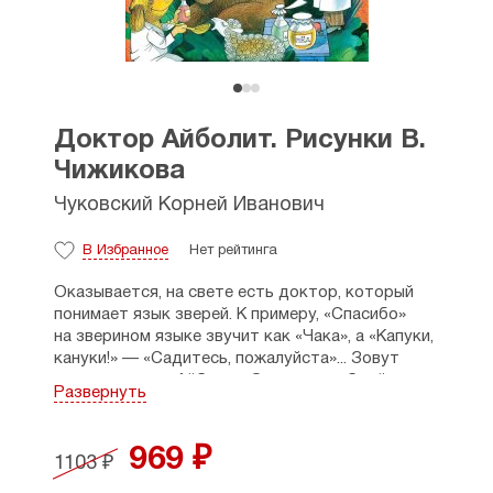
Доктор Айболит. Рисунки В.
Чижикова
Чуковский Корней Иванович
В Избранное
Нет рейтинга
Оказывается, на свете есть доктор, который
понимает язык зверей. К примеру, «Спасибо»
на зверином языке звучит как «Чака», а «Капуки,
кануки!» — «Садитесь, пожалуйста»... Зовут
этого доктора Айболит. Он очень добрый
Развернуть
и лечит всех зверей, которые к нему приходят.
Однажды к нему в дом прилетела ласточка
и попросила срочно отправиться в Африку, где
969 ₽
1103 ₽
его ждут маленькие больные обезьянки!
Айболит и его друзья — Крокодил, обезьянка