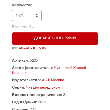
Чичи, попугай Карудо, собака Авва, утка Кика,
Количество
сова Бумба и свинка Хрю-Хрю — отправляются
в опасное путешествие. Айболит ещё не знает,
1 шт.
что пираты под предводительством Бармалея
хотят ему помешать!
В наличии:
2
шт.
ДОБАВИТЬ В КОРЗИНУ
или
заказать в 1 клик
Артикул:
52054
Автор (составитель):
Чуковский Корней
Иванович
Издательство:
АСТ, Москва
Серия:
Читаем перед сном
Возрастное ограничение:
3+
Год издания:
2019
Страниц:
114