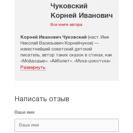
Чуковский
Корней Иванович
Все книги автора
Корней Иванович Чуковский
(наст. Имя
Николай Васильевич Корнейчуков) —
известнейший советский детский
писатель, автор таких сказок в стихах, как
«Мойдодыр», «Айболит», «Муха-цокотуха»
и др.
Развернуть
Казалось, все невзгоды
и несправедливости собрались вместе,
чтобы «насолить» родившимся
у полтавской крестьянки Маше и Коле
Написать отзыв
(1882 год). Дети с самого младенчества
ощущали на себе со всех сторон
Ваше имя
язвительность окружающих и понукание.
Ведь они были незаконнорожденными!
Их отцом был некий обеспеченный сын
одесского врача Эммануил Левенсон,