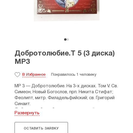
Добротолюбие.Т 5 (3 диска)
МР3
В Избранное
Понравилось 1 человеку
MP 3 — Добротолюбие. На
3-х
дисках. Том V. Св.
Симеон, Новый Богослов, прп. Никита Стифат;
Феолипт, митр. Филадельфийский; св. Григорий
Синаит.
Добротолюбие, сборник наставлений
Развернуть
и изречений святых
IV–XV
веков, составлено
препп. Никодимом Святогорцем и Макарием
из Коринфа и вышло в свет на греческом языке
ОСТАВИТЬ ЗАЯВКУ