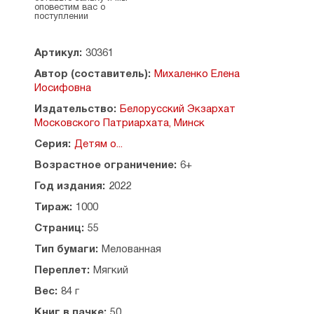
оповестим вас о
остаются с нами на всю жизнь, и лишних знаний
поступлении
не бывает.
Допущено к распространению Издательским
Артикул:
30361
советом Белорусской Православной Церкви.
Автор (составитель):
Михаленко Елена
Иосифовна
Содержание:
Издательство:
Белорусский Экзархат
Пословицы и поговорки об учении и знаниях — 3
Московского Патриархата, Минск
Филипок (Лев Толстой) — 5
Школьный звонок (Елена Овсянникова) — 7
Серия:
Детям о...
Почему же мне не спится? (Татьяна
Возрастное ограничение:
6+
Варламова) — 8
Школа (Галина Ильина) — 9
Год издания:
2022
В бабушкином царстве (Любовь Шубная) — 11
Тираж:
1000
Первокласснику (Наталья Карпова) — 13
Проба пера (Валентина Черняева) — 15
Страниц:
55
Весёлый алфавит (Светлана Сон) — 17
Тип бумаги:
Мелованная
Простите дети, я опоздал (Василий
Сухомлинский) — 18
Переплет:
Мягкий
Звенит звонок (Светлана Сон) — 19
Вес:
84 г
Главная загадка времени (Людмила Колесова) —
20
Книг в пачке:
50