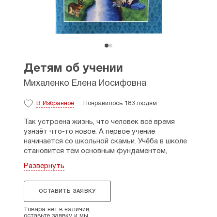
Детям об учении
Михаленко Елена Иосифовна
В Избранное
Понравилось 183 людям
Так устроена жизнь, что человек всё время
узнаёт что-то новое. А первое учение
начинается со школьной скамьи. Учёба в школе
становится тем основным фундаментом,
на котором строится развитие всех наших
Развернуть
знаний.
В книге «Детям об учении» собраны рассказы,
ОСТАВИТЬ ЗАЯВКУ
сказки и стихи классических и современных
авторов, которые
помогут юным читателям
Товара нет в наличии,
осознать, что знания, полученные в школе,
оставьте заявку и мы