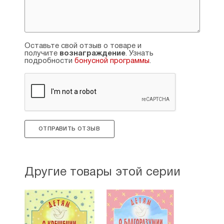
«Недостающее звено». Признание юных
читателей и их родителей получили такие
книги Елены Михаленко, как «Добрые
сказки», «Чудесная свечечка», «Голос
Оставьте свой отзыв о товаре и
ангела», «Ласточка», «Тайны бабушкиного
получите
вознаграждение
. Узнать
клубка», «Веселые зверюшки».
подробности
бонусной программы
.
ОТПРАВИТЬ ОТЗЫВ
Другие товары этой серии