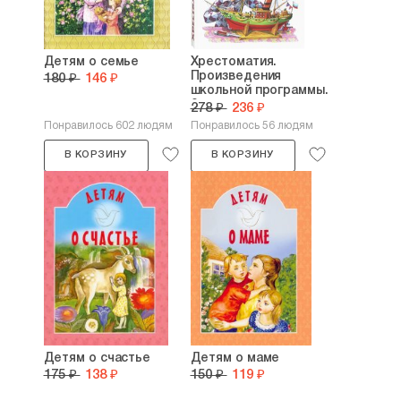
Детям о семье
Хрестоматия.
Произведения
180 ₽
146 ₽
школьной программы.
2...
278 ₽
236 ₽
Понравилось 602 людям
Понравилось 56 людям
В КОРЗИНУ
В КОРЗИНУ
Детям о счастье
Детям о маме
175 ₽
138 ₽
150 ₽
119 ₽