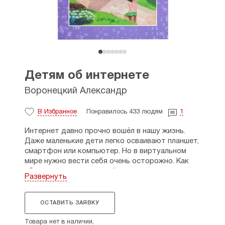
Детям об интернете
Воронецкий Александр
В Избранное
Понравилось 433 людям
1
Интернет давно прочно вошёл в нашу жизнь.
Даже маленькие дети легко осваивают планшет,
смартфон или компьютер. Но в виртуальном
мире нужно вести себя очень осторожно. Как
уберечься от опасностей, научиться правилам
Развернуть
поведения в Сети и, наконец, определить, чего
в интернете же в интернете
всё-таки
больше —
хорошего или плохого? Об этом и многом
ОСТАВИТЬ ЗАЯВКУ
другом можно прочитать в данном сборнике,
в который вошли стихи, рассказы, притчи
Товара нет в наличии,