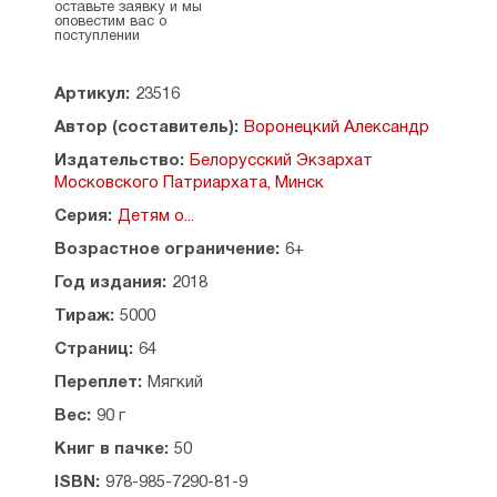
оставьте заявку и мы
и сказки
для детей
младшего и среднего
оповестим вас о
школьного возраста.
поступлении
Допущено к распространению Издательским
Артикул:
23516
Советом Белорусской Православной Церкви.
Составитель —
А. М. Воронецкий
.
Автор (составитель):
Воронецкий Александр
Содержание:
Издательство:
Белорусский Экзархат
Московского Патриархата, Минск
Спортивный Городок (Ирина Токарева) 3
Серия:
Детям о...
Взрослый Внук (Александр Воронецкий) 20
Трехлитровая Банка, или Как Семья Ворониных
Возрастное ограничение:
6+
«Международный День Без Интернета»
Год издания:
2018
Отмечала (Александр Воронецкий) 26
Маша и Интернет (Александр Воронецкий) 35
Тираж:
5000
Электронное Письмо (Александр Воронецкий) 36
Страниц:
64
Мультики (Александр Воронецкий) 38
Новая Методика (Михаил Барок) 45
Переплет:
Мягкий
Огонёк в Темноте (Ирина Токарева) 54
Вес:
90 г
Золотые Правила (Татьяна Краснощёкова) 59
Книг в пачке:
50
ISBN:
978-985-7290-81-9