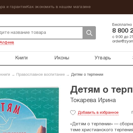
ра и гарантии
Как экономить в нашем магазине
Бесплатно 
8 800 
с 9:00 до 
order@zyorn
Алфеев
Книги
Иконы
Утварь
 книги
→
Православное воспитание
→
Детям о терпении
Детям о тер
Токарева Ирина
Добавить
в избранное
«Детям о терпении» — сборни
теме христианского терпения