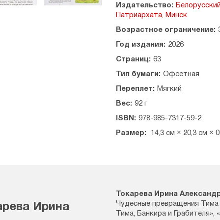
Издательство:
Белорусски
Патриархата, Минск
Возрастное ограничение:
Год издания:
2026
Страниц:
63
Тип бумаги:
Офсетная
Переплет:
Мягкий
Вес:
92 г
ISBN:
978-985-7317-59-2
Размер:
14,3 см × 20,3 см × 0
Токарева Ирина Александ
Чудесные превращения Тима в
арева Ирина
Тима, Банкира и Грабителя»,