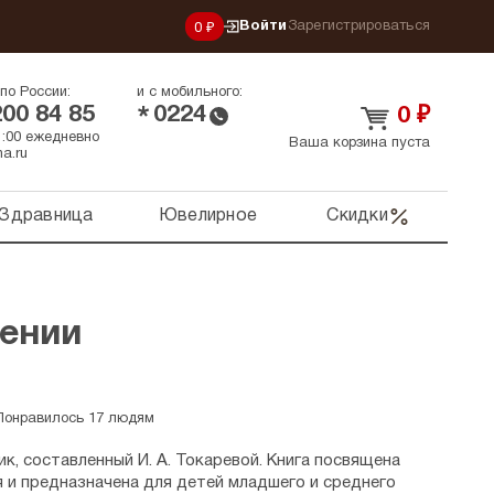
Войти
Зарегистрироваться
0 ₽
по России:
и с мобильного:
200 84 85
0224
*
0
₽
21:00 ежедневно
Ваша корзина пуста
a.ru
Здравница
Ювелирное
Скидки
пении
Понравилось 17 людям
к, составленный И. А. Токаревой. Книга посвящена
 и предназначена для детей младшего и среднего