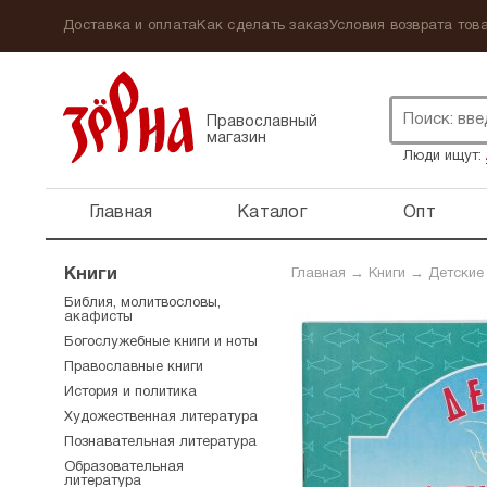
Доставка и оплата
Как сделать заказ
Условия возврата това
Православный
магазин
Люди ищут:
Главная
Каталог
Опт
Книги
Главная
→
Книги
→
Детские
Библия, молитвословы,
акафисты
Богослужебные книги и ноты
Православные книги
История и политика
Художественная литература
Познавательная литература
Образовательная
литература