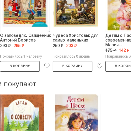
О заповедях. Священник
Чудеса Христовы: для
Детям о Пас
Антоний Борисов
самых маленьких
современная
Мария...
293 ₽
265 ₽
250 ₽
203 ₽
175 ₽
142 ₽
Понравилось 1 человеку
Понравилось 8 людям
Понравилось 
В КОРЗИНУ
В КОРЗИНУ
В КОРЗИ
м покупают