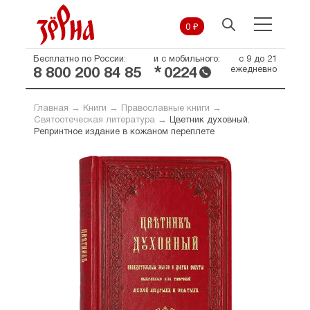
0 ₽
Бесплатно по России:
и с мобильного:
с 9 до 21
*
ежедневно
8 800 200 84 85
0224
Главная
→
Книги
→
Православные книги
→
Святоотеческая литература
→
Цветник духовный.
Репринтное издание в кожаном переплете