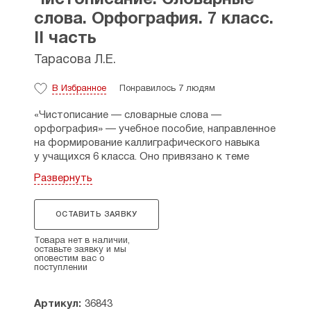
Чистописание. Словарные
слова. Орфография. 7 класс.
II часть
Тарасова Л.Е.
В Избранное
Понравилось 7 людям
«Чистописание — словарные слова —
орфография» — учебное пособие, направленное
на формирование каллиграфического навыка
у учащихся 6 класса. Оно привязано к теме
урока, соединено со словарными словами.
Развернуть
Основу чистописания составляют росчерки —
с них начинается каждая страница. Их цель —
отработать соединения букв, которые лежат
ОСТАВИТЬ ЗАЯВКУ
в основе словарных слов или слов по теме
урока. Слова могут быть собраны
Товара нет в наличии,
оставьте заявку и мы
и в лексическую группу по теме урока. Работа
оповестим вас о
по ознакомлению с новым словом ведётся
поступлении
в соответствии с методикой преподавания.
Три-четыре нижние строки отведены
Артикул:
36843
на орфографическую работу, необходимо