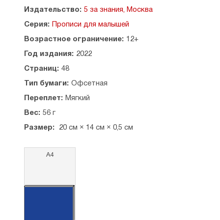
вставить пропущенные буквы там, где они
Издательство:
5 за знания, Москва
нужны, где-то нужно раскрыть скобки. Бледный
Серия:
Прописи для малышей
цвет росчерков и слов необходимо обвести,
продолжить далее по образцу.
Возрастное ограничение:
12+
Год издания:
2022
Страниц:
48
Тип бумаги:
Офсетная
Переплет:
Мягкий
Вес:
56 г
Размер:
20 см × 14 см × 0,5 см
А4