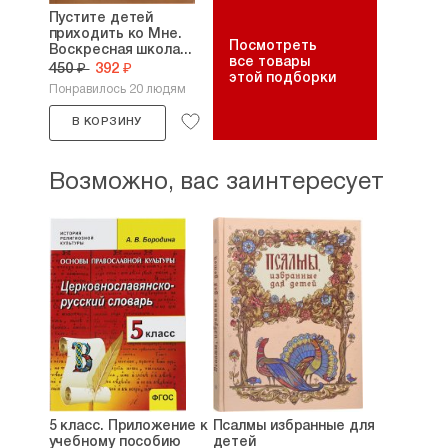
Пустите детей
приходить ко Мне.
Посмотреть
Воскресная школа...
все товары
450 ₽
392 ₽
этой подборки
Понравилось 20 людям
В КОРЗИНУ
Возможно, вас заинтересует
5 класс. Приложение к
Псалмы избранные для
учебному пособию
детей