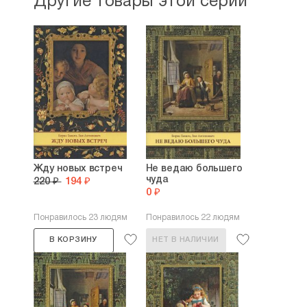
Другие товары этой серии
Книги:
Чудик. Повесть
До первой звезды
Готово ли сердце?
Цветы для Спасителя.
К кому приходят Ангелы. Сборник
рассказов
Будем как дети
Жду новых встреч
Не ведаю большего
чуда
220 ₽
194 ₽
0 ₽
Понравилось 23 людям
Понравилось 22 людям
В КОРЗИНУ
НЕТ В НАЛИЧИИ