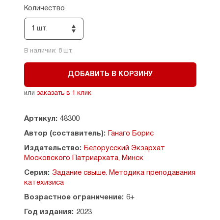
увлекательные истории и совместные открытия
Количество
сможет постичь глубину Православной веры
и вечности, для которой мы все созданы.
1 шт.
Книга может быть использована для классного
и внеклассного чтения учителями,
В наличии:
8
шт.
преподавателями воскресных школ,
родителями, детьми и для семейного чтения.
ДОБАВИТЬ В КОРЗИНУ
Допущено к распространению Издательским
или
заказать в 1 клик
советом Белорусской Православной Церкви.
Содержание:
Артикул:
48300
Новый Завет Господа Нашего Иисуса Христа как
Автор (составитель):
Ганаго Борис
учебник благовествования — 3
Издательство:
Белорусский Экзархат
Заповеди Блаженства — начало святости — 11
Московского Патриархата, Минск
Тайна святых строк — 33
О различии методологических подходов
Серия:
Задание свыше. Методика преподавания
православной и схоластических педагогик — 34
катехизиса
Школа Рачинского — 46
Возрастное ограничение:
6+
Год издания:
2023