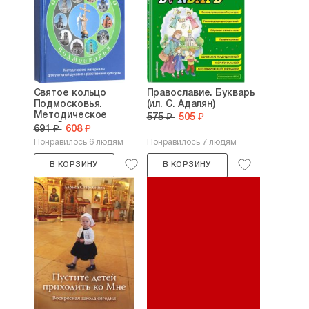
Святое кольцо
Православие. Букварь
Подмосковья.
(ил. С. Адалян)
Методическое
575 ₽
505 ₽
пособие для...
691 ₽
608 ₽
Понравилось 6 людям
Понравилось 7 людям
В КОРЗИНУ
В КОРЗИНУ