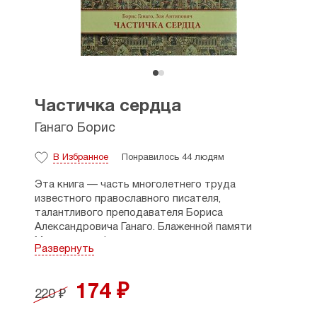
Частичка сердца
Ганаго Борис
В Избранное
Понравилось 44 людям
Эта книга — часть многолетнего труда
известного православного писателя,
талантливого преподавателя Бориса
Александровича Ганаго. Блаженной памяти
Митрополит Филарет называл его «патриархом
Развернуть
детской православной литературы».
Автор делится с родителями и педагогами
174 ₽
220 ₽
своим богатейшим опытом преподавания основ
Православия. Читатель через живые беседы,