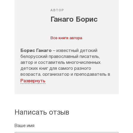
АВТОР
Ганаго Борис
Все книги автора
Борис Ганаго
– известный детский
белорусский православный писатель,
автор и составитель многочисленных
детских книг для самого разного
возраста, организатор и преподаватель в
минской епархиальной школе
Развернуть
катехизаторов, лауреат государственной
премии в деле духовного возрождения
Белоруссии, руководитель объединения
литераторов – «Духовное слово».
Написать отзыв
Борис Ганаго уже более двадцати лет
занимается воспитанием детей и юношей в
Ваше имя
традициях добра и нравственности. Его
книги с удовольствие читают и взрослые и