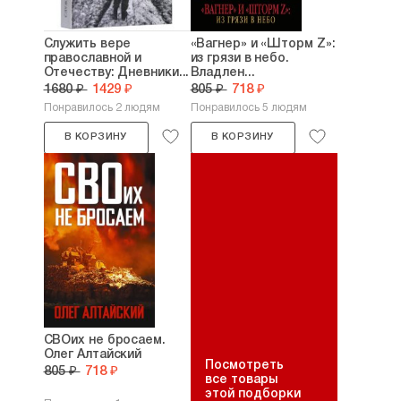
Служить вере
«Вагнер» и «Шторм Z»:
православной и
из грязи в небо.
Отечеству: Дневники...
Владлен...
1680 ₽
1429 ₽
805 ₽
718 ₽
Понравилось 2 людям
Понравилось 5 людям
В КОРЗИНУ
В КОРЗИНУ
СВОих не бросаем.
Олег Алтайский
Посмотреть
805 ₽
718 ₽
все товары
этой подборки