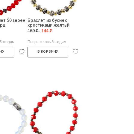
ет 30 зерен
Браслет из бусин с
арц
крестиками желтый
169 ₽
144 ₽
25 людям
Понравилось 6 людям
НУ
В КОРЗИНУ