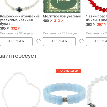
Комбоскини (греческие
Молитвослов учебный
Четки-брасл
узелковые чётки 50
из камня кв
400 ₽
313 ₽
бусин,...
362 ₽
297 ₽
395 ₽
332 ₽
Понравилось 32 людям
Понравилось 155 людям
Понравилось 
В КОРЗИНУ
В КОРЗИНУ
В КОРЗИ
 заинтересует