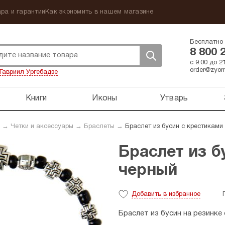
ра и гарантии
Как экономить в нашем магазине
Бесплатно 
8 800 
с 9:00 до 
order@zyorn
Гавриил Ургебадзе
Книги
Иконы
Утварь
→
Четки и аксессуары
→
Браслеты
→
Браслет из бусин с крестиками
Браслет из б
черный
Добавить
в избранное
Браслет из бусин на резинке