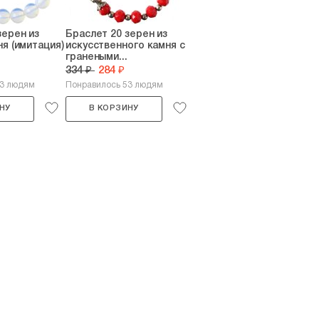
зерен из
Браслет 20 зерен из
ня (имитация)
искусственного камня с
гранеными...
334 ₽
284 ₽
83 людям
Понравилось 53 людям
НУ
В КОРЗИНУ