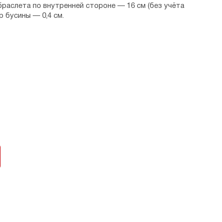
раслета по внутренней стороне — 16 см (без учёта
р бусины — 0,4 см.
ия.