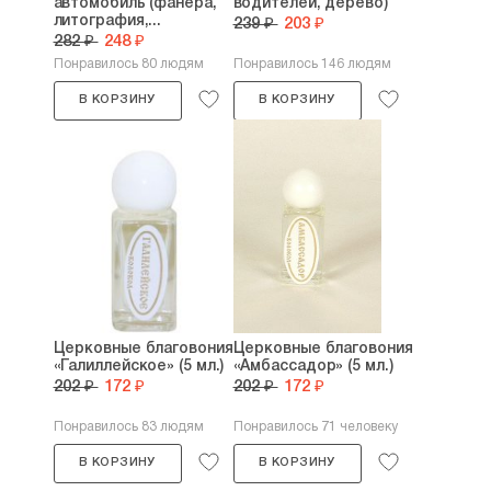
автомобиль (фанера,
водителей, дерево)
литография,...
239 ₽
203 ₽
282 ₽
248 ₽
Понравилось 80 людям
Понравилось 146 людям
В КОРЗИНУ
В КОРЗИНУ
Церковные благовония
Церковные благовония
«Галиллейское» (5 мл.)
«Амбассадор» (5 мл.)
202 ₽
172 ₽
202 ₽
172 ₽
Понравилось 83 людям
Понравилось 71 человеку
В КОРЗИНУ
В КОРЗИНУ