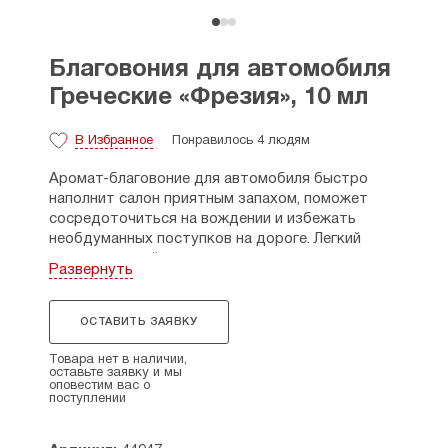
Благовония для автомобиля
Греческие «Фрезия», 10 мл
В Избранное
Понравилось 4 людям
Аромат-благовоние для автомобиля быстро
наполнит салон приятным запахом, поможет
сосредоточиться на вождении и избежать
необдуманных поступков на дороге. Легкий
и ненавязчивый аромат не вызывает
Развернуть
дискомфортных ощущений.
На деревянной крышке имеется шнурок,
ОСТАВИТЬ ЗАЯВКУ
с помощью которого удастся закрепить
небольшую емкость на зеркале лобового или
Товара нет в наличии,
заднего стекла.
оставьте заявку и мы
оповестим вас о
поступлении
Объем 10 мл.