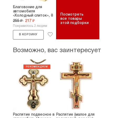
Благовоние для
автомобиля
Посмотреть
«Холодный слиток», 8
все товары
мл
255 ₽
217 ₽
этой подборки
Понравилось 2 людям
В КОРЗИНУ
Возможно, вас заинтересует
Распятие подвесное в
Распятие (малое для